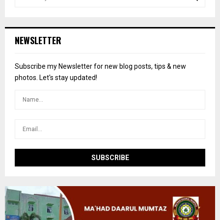
e
a
S
r
c
E
NEWSLETTER
h
f
A
o
Subscribe my Newsletter for new blog posts, tips & new
r
R
photos. Let's stay updated!
:
C
H