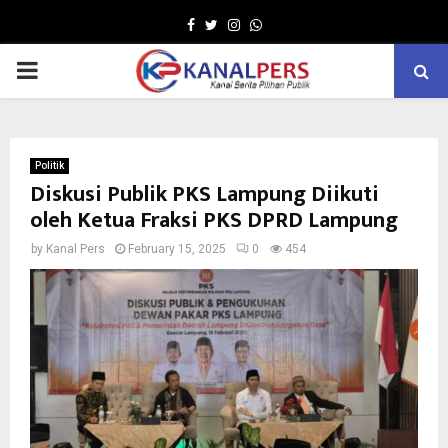
Facebook
Twitter
Instagram
Whatsapp
PRIMARY
MENU
Politik
Diskusi Publik PKS Lampung Diikuti
oleh Ketua Fraksi PKS DPRD Lampung
by
Kanal Pers
February 15, 2025
0
454