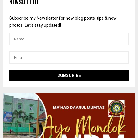
NEWSLETTER
h
f
A
o
Subscribe my Newsletter for new blog posts, tips & new
r
R
photos. Let's stay updated!
:
C
H