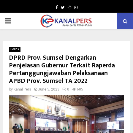
Facebook
Twitter
Instagram
Whatsapp
PRIMARY
MENU
Politik
DPRD Prov. Sumsel Dengarkan
Penjelasan Gubernur Terkait Raperda
Pertanggungjawaban Pelaksanaan
APBD Prov. Sumsel TA 2022
by
Kanal Pers
June 5, 2023
0
605