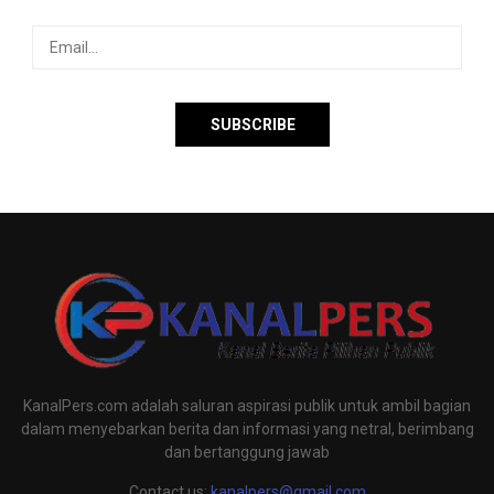
KanalPers.com adalah saluran aspirasi publik untuk ambil bagian
dalam menyebarkan berita dan informasi yang netral, berimbang
dan bertanggung jawab
Contact us:
kanalpers@gmail.com