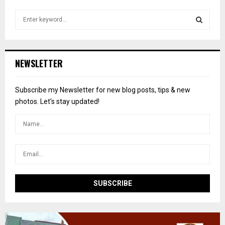
S
e
a
S
r
c
E
NEWSLETTER
h
f
A
o
Subscribe my Newsletter for new blog posts, tips & new
r
R
photos. Let's stay updated!
:
C
H