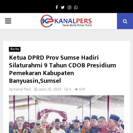
Facebook
Twitter
Instagram
Whatsapp
PRIMARY
MENU
Berita
Ketua DPRD Prov Sumse Hadiri
Silaturahmi 9 Tahun CDOB Presidium
Pemekaran Kabupaten
Banyuasin,Sumsel
by
Kanal Pers
June 25, 2023
0
599