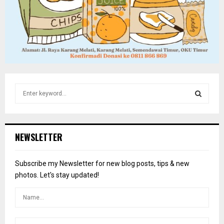
S
e
a
S
r
c
E
NEWSLETTER
h
f
A
o
Subscribe my Newsletter for new blog posts, tips & new
r
R
photos. Let's stay updated!
:
C
H