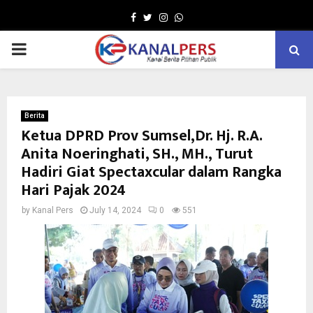
Facebook
Twitter
Instagram
Whatsapp
PRIMARY
MENU
Berita
Ketua DPRD Prov Sumsel,Dr. Hj. R.A.
Anita Noeringhati, SH., MH., Turut
Hadiri Giat Spectaxcular dalam Rangka
Hari Pajak 2024
by
Kanal Pers
July 14, 2024
0
551