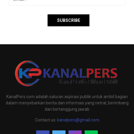
KanalPers.com adalah saluran aspirasi publik untuk ambil bagian
dalam menyebarkan berita dan informasi yang netral, berimbang
dan bertanggung jawab
Contact us:
kanalpers@gmail.com