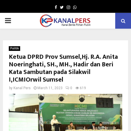
Facebook
Twitter
Instagram
Whatsapp
PRIMARY
MENU
Politik
Ketua DPRD Prov Sumsel,Hj. R.A. Anita
Noeringhati, SH., MH., Hadir dan Beri
Kata Sambutan pada Silakwil
I,ICMIOrwil Sumsel
by
Kanal Pers
March 11, 2023
0
619