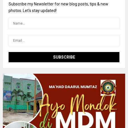
o
Subscribe my Newsletter for new blog posts, tips & new
r
R
photos. Let's stay updated!
:
C
H