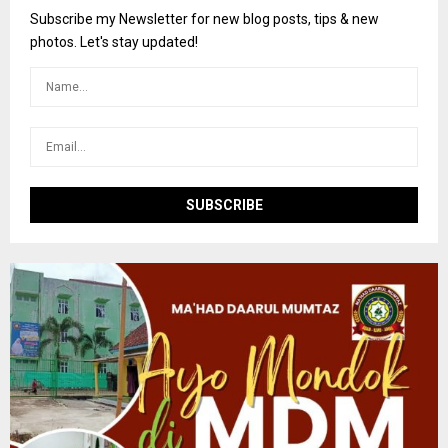
o
Subscribe my Newsletter for new blog posts, tips & new
r
R
photos. Let's stay updated!
:
C
H