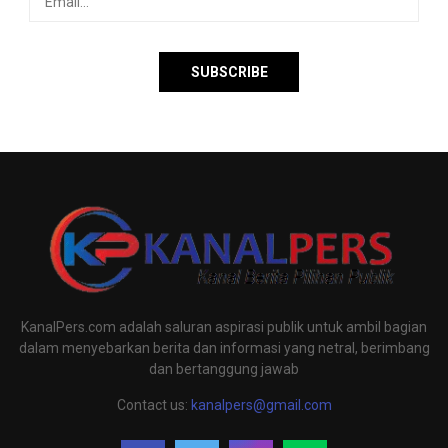
KanalPers.com adalah saluran aspirasi publik untuk ambil bagian
dalam menyebarkan berita dan informasi yang netral, berimbang
dan bertanggung jawab
Contact us:
kanalpers@gmail.com