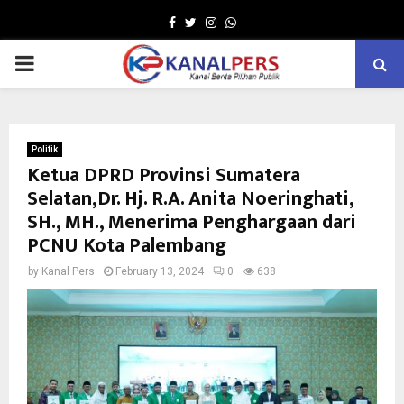
Facebook
Twitter
Instagram
Whatsapp
PRIMARY
MENU
Politik
Ketua DPRD Provinsi Sumatera
Selatan,Dr. Hj. R.A. Anita Noeringhati,
SH., MH., Menerima Penghargaan dari
PCNU Kota Palembang
by
Kanal Pers
February 13, 2024
0
638