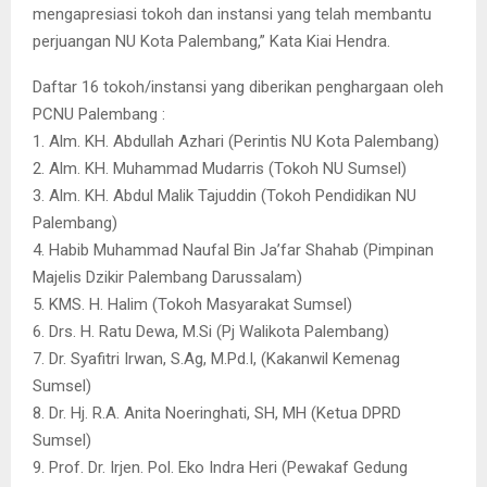
mengapresiasi tokoh dan instansi yang telah membantu
perjuangan NU Kota Palembang,” Kata Kiai Hendra.
Daftar 16 tokoh/instansi yang diberikan penghargaan oleh
PCNU Palembang :
1. Alm. KH. Abdullah Azhari (Perintis NU Kota Palembang)
2. Alm. KH. Muhammad Mudarris (Tokoh NU Sumsel)
3. Alm. KH. Abdul Malik Tajuddin (Tokoh Pendidikan NU
Palembang)
4. Habib Muhammad Naufal Bin Ja’far Shahab (Pimpinan
Majelis Dzikir Palembang Darussalam)
5. KMS. H. Halim (Tokoh Masyarakat Sumsel)
6. Drs. H. Ratu Dewa, M.Si (Pj Walikota Palembang)
7. Dr. Syafitri Irwan, S.Ag, M.Pd.I, (Kakanwil Kemenag
Sumsel)
8. Dr. Hj. R.A. Anita Noeringhati, SH, MH (Ketua DPRD
Sumsel)
9. Prof. Dr. Irjen. Pol. Eko Indra Heri (Pewakaf Gedung