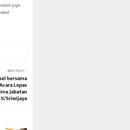
uasin juga
rakat
NEXT POST
sel bersama
Acara Lepas
ima Jabatan
I/Sriwijaya