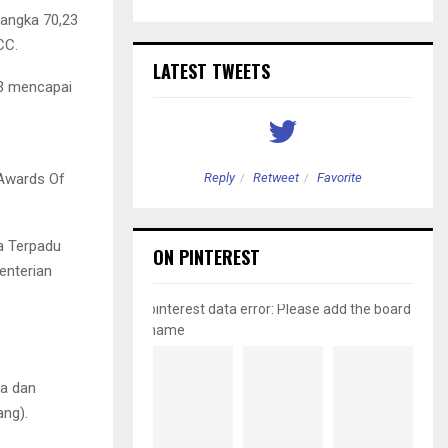
 angka 70,23
CC.
LATEST TWEETS
23 mencapai
 Awards Of
etweet
Favorite
Reply
Retweet
Favorite
a Terpadu
ON PINTEREST
enterian
pinterest data error: Please add the board
name
ia dan
ang).