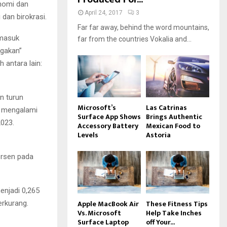
onomi dan
April 24, 2017
3
dan birokrasi.
Far far away, behind the word mountains,
rmasuk
far from the countries Vokalia and...
ggakan”
 antara lain:
n turun
Microsoft’s
Las Catrinas
a mengalami
Surface App Shows
Brings Authentic
2023.
Accessory Battery
Mexican Food to
Levels
Astoria
ersen pada
enjadi 0,265
Apple MacBook Air
These Fitness Tips
erkurang.
Vs. Microsoft
Help Take Inches
Surface Laptop
off Your...