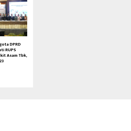
gota DPRD
uti RUPS
kit Asam Tbk,
23