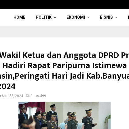
HOME
POLITIK
EKONOMI
BISNIS
 Wakil Ketua dan Anggota DPRD P
 Hadiri Rapat Paripurna Istimew
sin,Peringati Hari Jadi Kab.Banyua
 2024
April 22, 2024
0
499