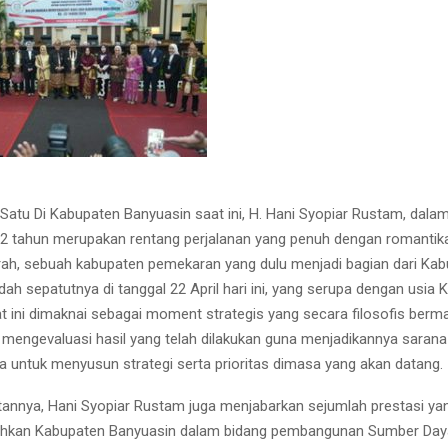
atu Di Kabupaten Banyuasin saat ini, H. Hani Syopiar Rustam, dala
2 tahun merupakan rentang perjalanan yang penuh dengan romantik
rah, sebuah kabupaten pemekaran yang dulu menjadi bagian dari Ka
ah sepatutnya di tanggal 22 April hari ini, yang serupa dengan usia
t ini dimaknai sebagai moment strategis yang secara filosofis berm
engevaluasi hasil yang telah dilakukan guna menjadikannya sarana
 untuk menyusun strategi serta prioritas dimasa yang akan datang.
nnya, Hani Syopiar Rustam juga menjabarkan sejumlah prestasi yan
orehkan Kabupaten Banyuasin dalam bidang pembangunan Sumber Da