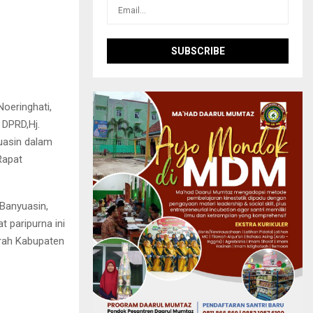
Noeringhati,
 DPRD,Hj.
uasin dalam
Rapat
Banyuasin,
t paripurna ini
erah Kabupaten