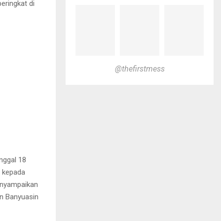
eringkat di
@thefirstmess
nggal 18
a kepada
enyampaikan
en Banyuasin