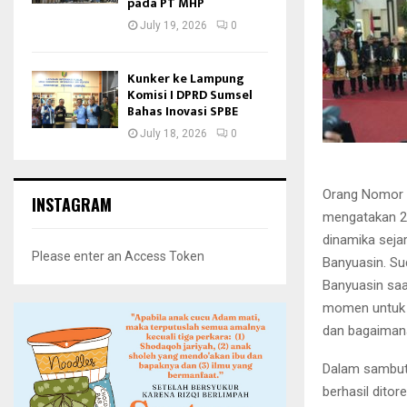
pada PT MHP
July 19, 2026
0
Kunker ke Lampung
Komisi I DPRD Sumsel
Bahas Inovasi SPBE
July 18, 2026
0
Orang Nomor S
INSTAGRAM
mengatakan 2
dinamika seja
Please enter an Access Token
Banyuasin. Sud
Banyuasin saa
momen untuk m
dan bagaimana
Dalam sambuta
berhasil dit