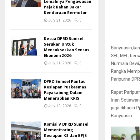
Lemahnya Pengawasan
Pajak Bahan Bakar
Kendaraan Bermotor
July 21, 2026
0
Ketua DPRD Sumsel
Serukan Untuk
Banyuasin,kan
Mensukseskan Sensus
Ekonomi 2026
SH., MH., ber
Nurmala Dewi,
July 21, 2026
0
Rangka Memper
Paripurna DPR
DPRD Sumsel Pantau
Kesiapan Puskesmas
Payakabung Dalam
Rapat Paripur
Menerapkan KRIS
Irian Setiawan
July 19, 2026
0
juga dihadiri 
Banyuasin.
Komisi V DPRD Sumsel
Memonitoring
Kesiapan K3 dan BPJS