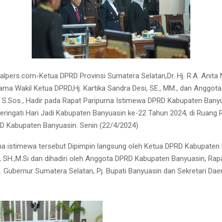
alpers.com-Ketua DPRD Provinsi Sumatera Selatan,Dr. Hj. R.A. Anita 
sama Wakil Ketua DPRD,Hj. Kartika Sandra Desi, SE., MM., dan Anggota
 S.Sos., Hadir pada Rapat Paripurna Istimewa DPRD Kabupaten Bany
ingati Hari Jadi Kabupaten Banyuasin ke-22 Tahun 2024, di Ruang 
D Kabupaten Banyuasin. Senin (22/4/2024)
na istimewa tersebut Dipimpin langsung oleh Ketua DPRD Kabupaten 
, SH.,M.Si dan dihadiri oleh Anggota DPRD Kabupaten Banyuasin, Rapa
Pj. Gubernur Sumatera Selatan, Pj. Bupati Banyuasin dan Sekretari Da