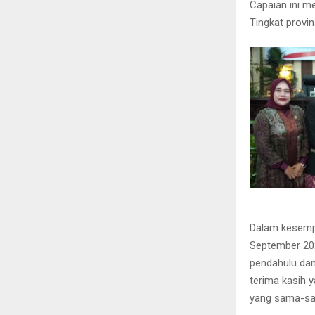
Capaian ini me
Tingkat provi
Dalam kesempa
September 202
pendahulu dan
terima kasih 
yang sama-sama