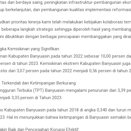
itas dan berdaya saing, peningkatan infrastruktur-pembangunan ek
dup berkelanjutan, dan pembangunan kualitas implementasi reformasi 
dkan prioritas kinerja kami telah melakukan kebijakan kolaborasi te
beberapa langkah strategis sehingga diperoleh hasil yang memban
 ini dibuktikan dengan berbagai pencapaian membanggakan yang diraih
ka Kemiskinan yang Signifikan:
nan Kabupaten Banyuasin pada tahun 2022 sebesar 10,00 persen da
persen di tahun 2023. Kemiskinan ekstrem Kabupaten Banyuasin jug
stis dari 3,07 persen pada tahun 2022 menjadi 0,56 persen di tahun 
Terkendali dan Ketimpangan Berkurang:
ngguran Terbuka (TPT) Banyuasin mengalami penurunan dari 3,39 p
njadi 3,35 persen di Tahun 2023.
sio Kabupaten Banyuasin pada tahun 2018 di angka 0,340 dan turun m
23. Hal ini menunjukkan bahwa ketimpangan di Banyuasin semakin b
akin Baik dan Pencegahan Korupsi Efektif: