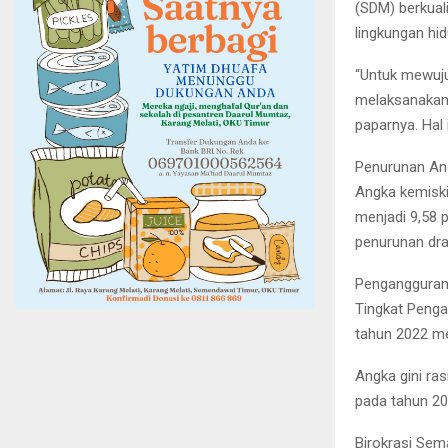
(SDM) berkual
lingkungan hi
“Untuk mewuju
melaksanakan 
paparnya. Hal
Penurunan Ang
Angka kemiski
menjadi 9,58 
penurunan dra
Pengangguran 
Tingkat Penga
tahun 2022 me
Angka gini ra
pada tahun 20
Birokrasi Sem