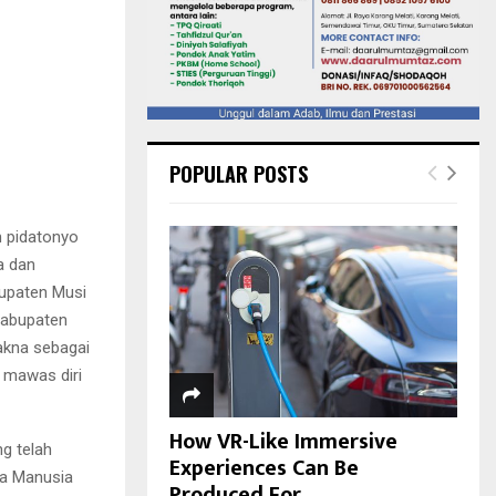
POPULAR POSTS
m pidatonyo
a dan
bupaten Musi
 Kabupaten
akna sebagai
 mawas diri
How VR-Like Immersive
g telah
Experiences Can Be
ya Manusia
Produced For...