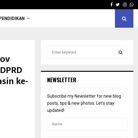
Facebook
Twitter
Insta
Wh
PENDIDIKAN
S
rov
e
a
S
a DPRD
r
c
sin ke-
E
NEWSLETTER
h
f
A
o
Subscribe my Newsletter for new blog
r
R
posts, tips & new photos. Let's stay
:
updated!
C
H