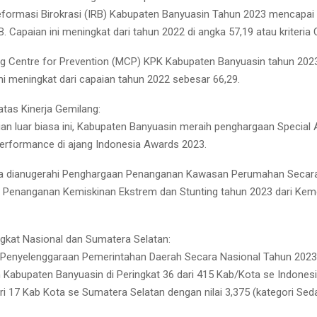
Reformasi Birokrasi (IRB) Kabupaten Banyuasin Tahun 2023 mencapai
BB. Capaian ini meningkat dari tahun 2022 di angka 57,19 atau kriteria 
ing Centre for Prevention (MCP) KPK Kabupaten Banyuasin tahun 20
ini meningkat dari capaian tahun 2022 sebesar 66,29.
tas Kinerja Gemilang:
an luar biasa ini, Kabupaten Banyuasin meraih penghargaan Special
Reply
Retweet
Favorite
Reply
R
erformance di ajang Indonesia Awards 2023.
ga dianugerahi Penghargaan Penanganan Kawasan Perumahan Secar
Penanganan Kemiskinan Ekstrem dan Stunting tahun 2023 dari Kem
ingkat Nasional dan Sumatera Selatan:
i Penyelenggaraan Pemerintahan Daerah Secara Nasional Tahun 2023
abupaten Banyuasin di Peringkat 36 dari 415 Kab/Kota se Indones
ri 17 Kab Kota se Sumatera Selatan dengan nilai 3,375 (kategori Sed