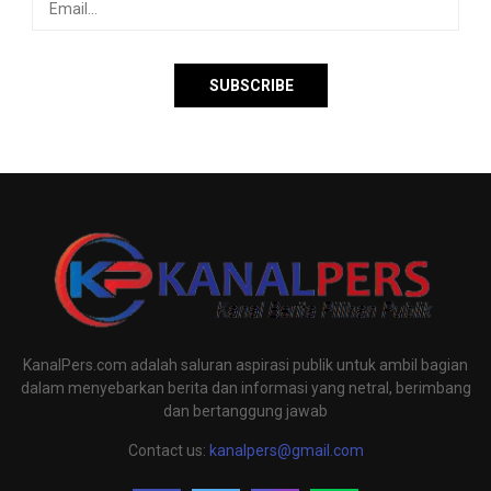
KanalPers.com adalah saluran aspirasi publik untuk ambil bagian
dalam menyebarkan berita dan informasi yang netral, berimbang
dan bertanggung jawab
Contact us:
kanalpers@gmail.com