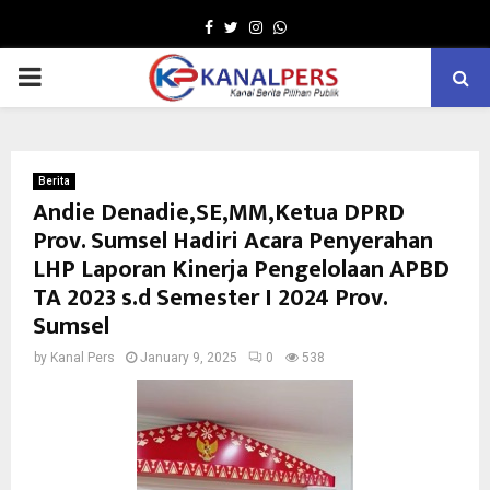
Facebook
Twitter
Instagram
Whatsapp
PRIMARY
MENU
Berita
Andie Denadie,SE,MM,Ketua DPRD
Prov. Sumsel Hadiri Acara Penyerahan
LHP Laporan Kinerja Pengelolaan APBD
TA 2023 s.d Semester I 2024 Prov.
Sumsel
by
Kanal Pers
January 9, 2025
0
538