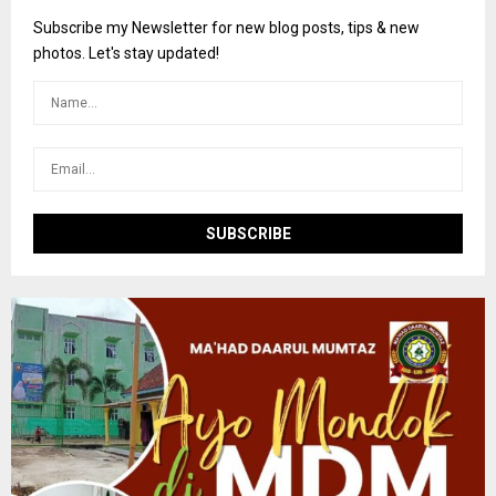
f
A
o
Subscribe my Newsletter for new blog posts, tips & new
r
R
photos. Let's stay updated!
:
C
H