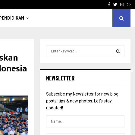
Facebook
Twitter
Insta
Wh
PENDIDIKAN
S
eskan
e
a
S
donesia
r
c
E
NEWSLETTER
h
f
A
o
Subscribe my Newsletter for new blog
r
R
posts, tips & new photos. Let's stay
:
updated!
C
H