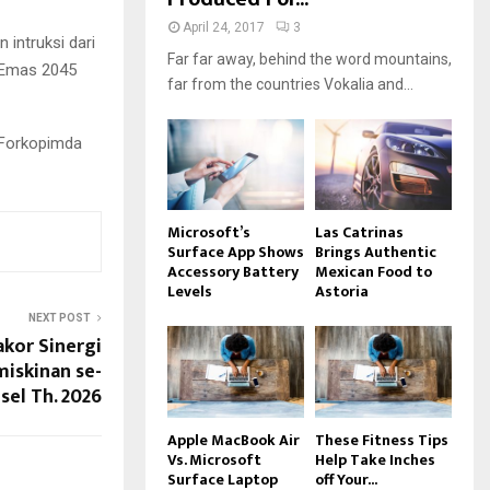
April 24, 2017
3
intruksi dari
Far far away, behind the word mountains,
a Emas 2045
far from the countries Vokalia and...
a Forkopimda
Microsoft’s
Las Catrinas
Surface App Shows
Brings Authentic
Accessory Battery
Mexican Food to
Levels
Astoria
NEXT POST
akor Sinergi
iskinan se-
el Th. 2026
Apple MacBook Air
These Fitness Tips
Vs. Microsoft
Help Take Inches
Surface Laptop
off Your...