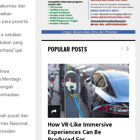
rakornas dan
paikan
 para peserta.
a sekalian.
kalian yang
POPULAR POSTS
hasil,”ujar
bahwa
a Mendagri.
nengah
erhasilan
kah pusat dan
How VR-Like Immersive
rnas Nasional
Experiences Can Be
Presiden
Produced For...