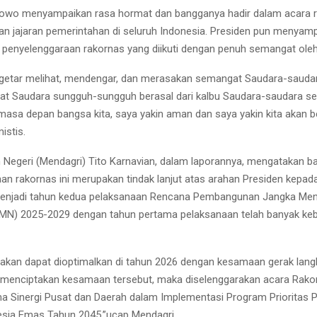
bowo menyampaikan rasa hormat dan bangganya hadir dalam acara 
n jajaran pemerintahan di seluruh Indonesia. Presiden pun menyam
s penyelenggaraan rakornas yang diikuti dengan penuh semangat oleh
rgetar melihat, mendengar, dan merasakan semangat Saudara-saudar
t Saudara sungguh-sungguh berasal dari kalbu Saudara-saudara se
masa depan bangsa kita, saya yakin aman dan saya yakin kita akan ber
istis.
 Negeri (Mendagri) Tito Karnavian, dalam laporannya, mengatakan 
an rakornas ini merupakan tindak lanjut atas arahan Presiden kepad
enjadi tahun kedua pelaksanaan Rencana Pembangunan Jangka Me
MN) 2025-2029 dengan tahun pertama pelaksanaan telah banyak keb
 akan dapat dioptimalkan di tahun 2026 dengan kesamaan gerak lang
 menciptakan kesamaan tersebut, maka diselenggarakan acara Rako
ma Sinergi Pusat dan Daerah dalam Implementasi Program Prioritas 
esia Emas Tahun 2045,”ucap Mendagri