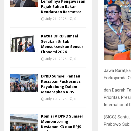
Lemahnya Pengawasan
Pajak Bahan Bakar
Kendaraan Bermotor
July 21, 2026
0
Ketua DPRD Sumsel
Serukan Untuk
Mensukseskan Sensus
Ekonomi 2026
July 21, 2026
0
Jawa Barat,ka
DPRD Sumsel Pantau
Forkopimda Og
Kesiapan Puskesmas
Payakabung Dalam
dan Daerah T
Menerapkan KRIS
Prioritas Pre
July 19, 2026
0
International
Komisi V DPRD Sumsel
(SICC) Sentul
Memonitoring
Prabowo Subi
Kesiapan K3 dan BPJS