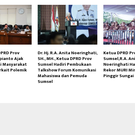
DPRD Prov
Dr. Hj. R.A. Anita Noeringhati,
Ketua DPRD Pr
Reply
Retweet
Favorite
Reply
R
pianto Ajak
SH., MH., Ketua DPRD Prov
Sumsel,R.A. An
si Masyarakat
Sumsel Hadiri Pembukaan
Noeringhati Ha
rkait Polemik
Talkshow Forum Komunikasi
Rekor MURI Min
Mahasiswa dan Pemuda
Pinggir Sungai
Sumsel