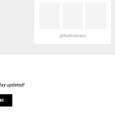
@thefirstmess
stay updated!