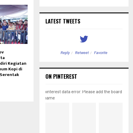
LATEST TWEETS
ov
etweet
Favorite
Reply
Retweet
Favorite
ita
diri Kegiatan
um Kopi di
 Serentak
ON PINTEREST
pinterest data error: Please add the board
name