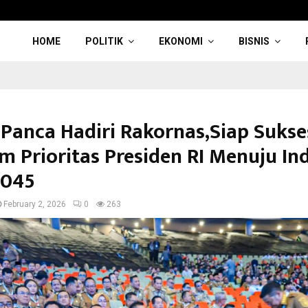
HOME
POLITIK
EKONOMI
BISNIS
 Panca Hadiri Rakornas,Siap Suks
m Prioritas Presiden RI Menuju In
2045
February 2, 2026
0
263