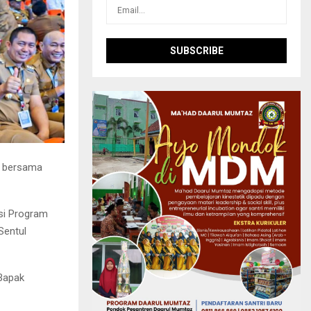
m bersama
si Program
Sentul
 Bapak