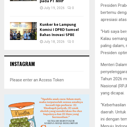
pada PT MHP
Presiden Pra
July 19, 2026
0
bertemu denga
apresiasi ata
Kunker ke Lampung
Komisi I DPRD Sumsel
“Hati saya be
Bahas Inovasi SPBE
Kalau semanga
July 18, 2026
0
paling dalam, 
Presiden optim
INSTAGRAM
Menteri Dalam
penyelenggara
Tahun 2026 m
Please enter an Access Token
Nasional (RPJ
yang dicapai.
“Keberhasilan
daerah. Untuk
ini dengan te
Menuju Indon