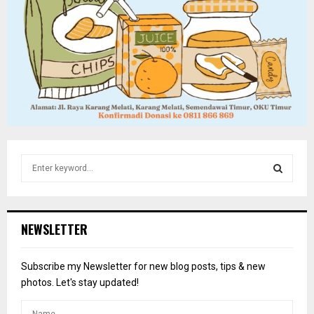
S
e
a
S
r
c
E
NEWSLETTER
h
f
A
o
Subscribe my Newsletter for new blog posts, tips & new
r
R
photos. Let's stay updated!
:
C