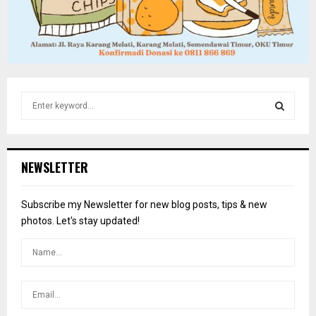
S
e
a
S
r
c
E
NEWSLETTER
h
f
A
o
Subscribe my Newsletter for new blog posts, tips & new
r
R
photos. Let's stay updated!
:
C
H