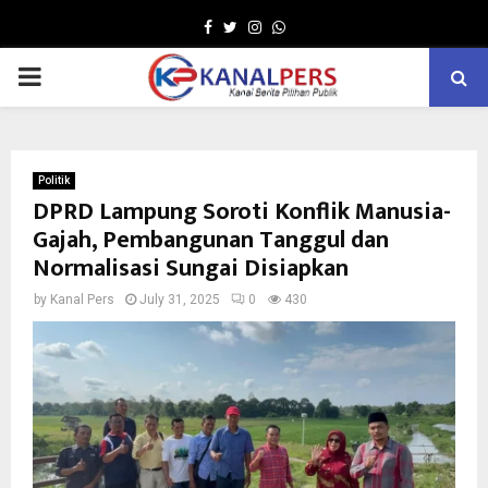
Facebook
Twitter
Instagram
Whatsapp
PRIMARY
MENU
Politik
DPRD Lampung Soroti Konflik Manusia-
Gajah, Pembangunan Tanggul dan
Normalisasi Sungai Disiapkan
by
Kanal Pers
July 31, 2025
0
430