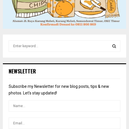
S
e
a
S
r
c
E
NEWSLETTER
h
f
A
o
Subscribe my Newsletter for new blog posts, tips & new
r
R
photos. Let's stay updated!
:
C
H