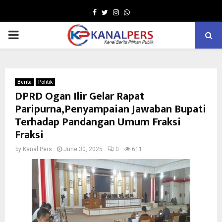
Facebook
Twitter
Instagram
Whatsapp
PRIMARY
MENU
Berita
Politik
DPRD Ogan Ilir Gelar Rapat
Paripurna,Penyampaian Jawaban Bupati
Terhadap Pandangan Umum Fraksi
Fraksi
by
Kanal Pers
June 30, 2025
0
611