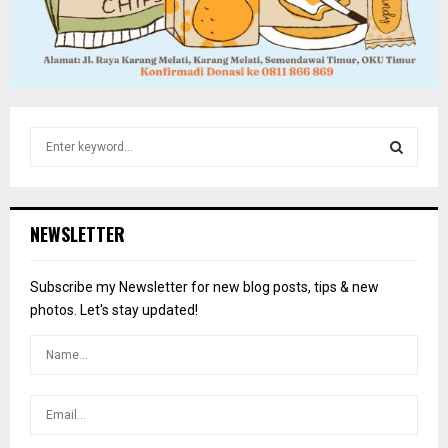
S
e
a
S
r
c
E
NEWSLETTER
h
f
A
o
Subscribe my Newsletter for new blog posts, tips & new
r
R
photos. Let's stay updated!
:
C
H