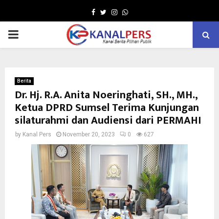
Facebook
Twitter
Instagram
Whatsapp
PRIMARY
MENU
Berita
Dr. Hj. R.A. Anita Noeringhati, SH., MH.,
Ketua DPRD Sumsel Terima Kunjungan
silaturahmi dan Audiensi dari PERMAHI
by
Kanal Pers
November 20, 2023
0
627