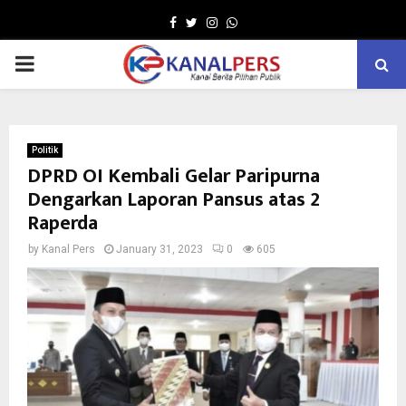
Facebook
Twitter
Instagram
Whatsapp
PRIMARY
MENU
Politik
DPRD OI Kembali Gelar Paripurna
Dengarkan Laporan Pansus atas 2
Raperda
by
Kanal Pers
January 31, 2023
0
605