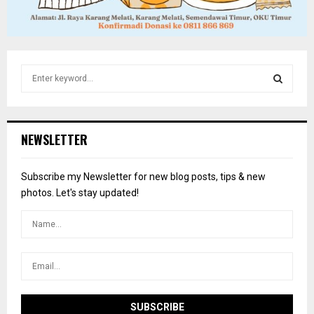
S
e
a
S
r
c
E
NEWSLETTER
h
f
A
o
Subscribe my Newsletter for new blog posts, tips & new
r
R
photos. Let's stay updated!
:
C
H