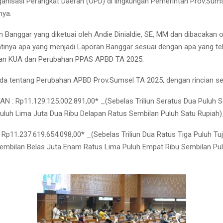
ganisasi Perangkat Daerah (OPD) di lingkungan Pemerintah Prov.Sum
nya.
 Banggar yang diketuai oleh Andie Dinialdie, SE, MM dan dibacakan
intinya apa yang menjadi Laporan Banggar sesuai dengan apa yang tel
an KUA dan Perubahan PPAS APBD TA 2025.
a tentang Perubahan APBD Prov.Sumsel TA 2025, dengan rincian seb
N : Rp11.129.125.002.891,00* _(Sebelas Triliun Seratus Dua Puluh S
uluh Lima Juta Dua Ribu Delapan Ratus Sembilan Puluh Satu Rupiah
Rp11.237.619.654.098,00* _(Sebelas Triliun Dua Ratus Tiga Puluh Tuj
mbilan Belas Juta Enam Ratus Lima Puluh Empat Ribu Sembilan Pu