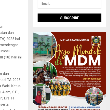
ur
atan dan
TA) 2025 hal
h mendengar
Sumsel
(18) hari ini
an dan
msel TA 2025
a Wakil Ketua
 Alam, S.E.,
h; Drs. H.
 serta