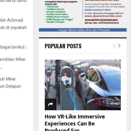
sel serta tamu
 oleh Achmad
ah di sepakati
POPULAR POSTS
agai berikut :
embilan Miliar
)_
uh Miliar
luh Delapan
How VR-Like Immersive
Experiences Can Be
Produced For...