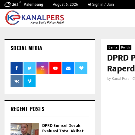
C
Palembang
August 6, 2026
Sign in / Join
26.1
SOCIAL MEDIA
Berita
Politik
DPRD P
Raperd
by
Kanal Pers
RECENT POSTS
DPRD Sumsel Desak
Evaluasi Total Akibat