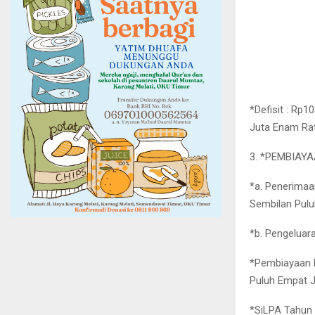
*Defisit : Rp
Juta Enam Rat
3. *PEMBIAY
*a. Penerimaa
Sembilan Pulu
*b. Pengeluar
*Pembiayaan N
Puluh Empat J
*SiLPA Tahun B