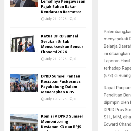
Lemahnya Pengawasan
Pajak Bahan Bakar
Kendaraan Bermotor
July 21, 2026
0
Palembang,ka
Ketua DPRD Sumsel
menyepakati 
Serukan Untuk
Mensukseskan Sensus
Belanja Daera
Ekonomi 2026
ini dituangka
July 21, 2026
0
Laporan Hasi
terhadap Rape
(6/8) di Ruan
DPRD Sumsel Pantau
Kesiapan Puskesmas
Payakabung Dalam
Rapat Paripur
Menerapkan KRIS
Penelitian B
July 19, 2026
0
dipimpin oleh
DPRD Prov.Sums
Komisi V DPRD Sumsel
S.H., M.M, dih
Memonitoring
Edward Chandra
Kesiapan K3 dan BPJS