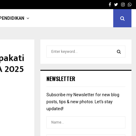
Facebook
Twitter
Insta
Wh
PENDIDIKAN
S
pakati
e
a
S
A 2025
r
c
E
NEWSLETTER
h
f
A
o
Subscribe my Newsletter for new blog
r
R
posts, tips & new photos. Let's stay
:
updated!
C
H