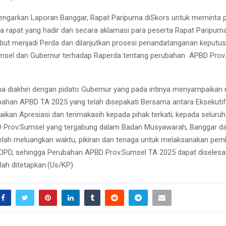
ngarkan Laporan Banggar, Rapat Paripurna diSkors untuk meminta 
a rapat yang hadir dan secara aklamasi para peserta Rapat Paripurn
but menjadi Perda dan dilanjutkan prosesi penandatanganan keput
msel dan Gubernur terhadap Raperda tentang perubahan
APBD Prov
na diakhiri dengan pidato Gubernur yang pada intinya menyampaikan 
Reply
Retweet
Favorite
Reply
R
ahan APBD TA 2025 yang telah disepakati Bersama antara Eksekutif 
kan Apresiasi dan terimakasih kepada pihak terkati; kepada seluru
 Prov.Sumsel yang tergabung dalam Badan Musyawarah, Banggar da
elah meluangkan waktu, pikiran dan tenaga untuk melaksanakan pe
OPD, sehingga Perubahan APBD Prov.Sumsel TA 2025 dapat diselesa
lah ditetapkan.(Us/KP)