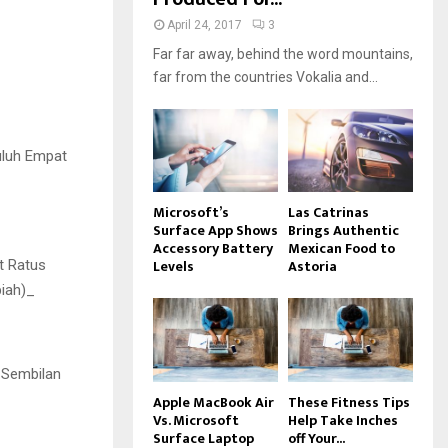
April 24, 2017
3
Far far away, behind the word mountains,
far from the countries Vokalia and...
uluh Empat
Microsoft’s
Las Catrinas
Surface App Shows
Brings Authentic
Accessory Battery
Mexican Food to
Levels
Astoria
t Ratus
iah)_
 Sembilan
Apple MacBook Air
These Fitness Tips
Vs. Microsoft
Help Take Inches
Surface Laptop
off Your...