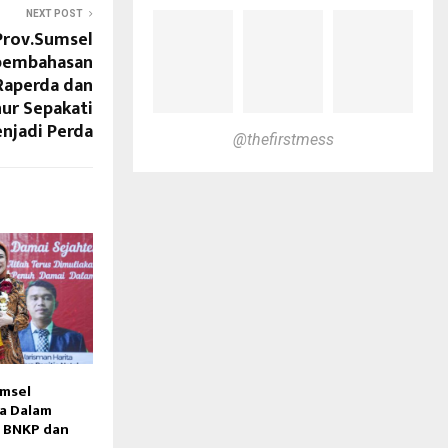
NEXT POST
Prov.Sumsel
 pembahasan
 Raperda dan
ur Sepakati
njadi Perda
@thefirstmess
msel
a Dalam
l BNKP dan