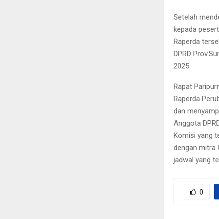
Setelah mende
kepada pesert
Raperda terse
DPRD Prov.Su
2025.
Rapat Paripur
Raperda Perub
dan menyampai
Anggota DPRD
Komisi yang t
dengan mitra 
jadwal yang te
0