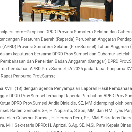
nalpers.com—Pimpinan DPRD Provinsi Sumatera Selatan dan Gubern
Rancangan Peraturan Daerah (Raperda) Perubahan Anggaran Pendap
h (APBD) Provinsi Sumatera Selatan (Prov.Sumsel) Tahun Anggaran (
n dalam keputusan bersama DPRD Prov.Sumsel dan Gubernur setela
l Pembahasan dan Penelitian Badan Anggaran (Banggar) DPRD Prov.
rda Perubahan APBD Prov.Sumsel TA 2025 pada Rapat Paripurna XVIII 
g Rapat Paripurna Prov.Sumsel.
na XVIII (18) dengan agenda Penyampaian Laporan Hasil Pembahas
anggar DPRD Prov.Sumsel terhadap Raperda Perubahan APBD Prov.Su
 Ketua DPRD Prov.Sumsel Andie Dinialdie, SE, MM didampingi oleh par
el; Raden Gempita, SH, H. Nopianto, S.Sos, MM, dan H.M. Ilyas Panji
adiri oleh Gubernur Sumsel; H. Herman Deru, SH, MM, Sekretaris Daera
, MH, Sekretaris DPRD; H. Aprizal, S.Ag, SE, M.Si, Para Kepala Dinas