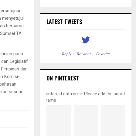
persetujuan
a menyetujui
LATEST TWEETS
usan bersama
.Sumsel TA
rincian pada
etweet
Favorite
Reply
Retweet
Favorite
dan Legislatif
h Pimpinan dan
n Komisi-
ON PINTEREST
mbahasan
ikan sesuai
pinterest data error: Please add the board
name