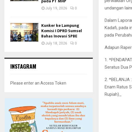
pada PT MHP
perwakilan Or
undangan lain
July 19, 2026
0
Dalam Laporan
Kunker ke Lampung
Kadafi, pada 
Komisi I DPRD Sumsel
pada Perubah
Bahas Inovasi SPBE
July 18, 2026
0
Adapun Raperd
1. *PENDAPATA
INSTAGRAM
Seratus Dua P
2. *BELANJA : 
Please enter an Access Token
Enam Ratus Se
Rupiah)_