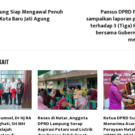
ung Siap Mengawal Penuh
Pansus DPRD 
Kota Baru Jati Agung
sampaikan laporan
terhadap 3 (Tiga)
bersama Gubern
me
KAIT
umsel, Dr Hj RA
Reses di Natar, Anggota
Ketua DPRD Su
ghati, SH MH
DPRD Lampung Serap
Menerima Acar
elajah
Aspirasi Petani soal Listrik
Perayaan Nata