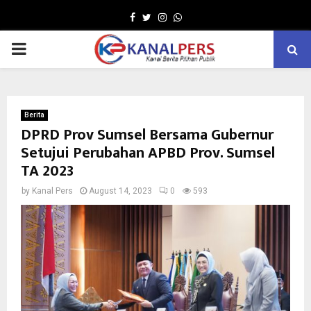
Facebook
Twitter
Instagram
Whatsapp
PRIMARY
MENU
Berita
DPRD Prov Sumsel Bersama Gubernur
Setujui Perubahan APBD Prov. Sumsel
TA 2023
by
Kanal Pers
August 14, 2023
0
593