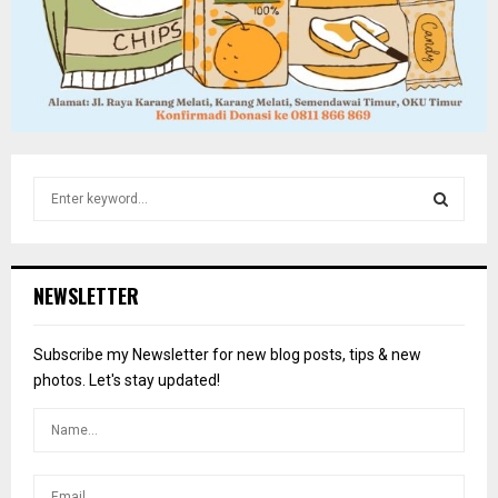
S
e
a
S
r
c
E
NEWSLETTER
h
f
A
o
Subscribe my Newsletter for new blog posts, tips & new
r
R
photos. Let's stay updated!
:
C
H