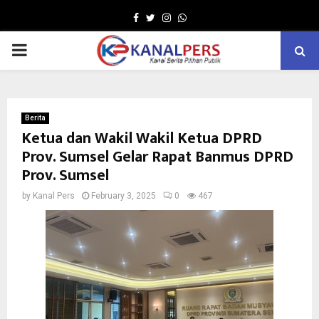
Facebook
Twitter
Instagram
Whatsapp
PRIMARY
MENU
Berita
Ketua dan Wakil Wakil Ketua DPRD
Prov. Sumsel Gelar Rapat Banmus DPRD
Prov. Sumsel
by
Kanal Pers
February 3, 2025
0
467