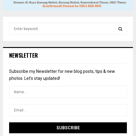
S
e
a
S
r
c
E
NEWSLETTER
h
f
A
o
Subscribe my Newsletter for new blog posts, tips & new
r
R
photos. Let's stay updated!
:
C
H