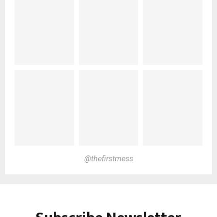
@thefirstmess