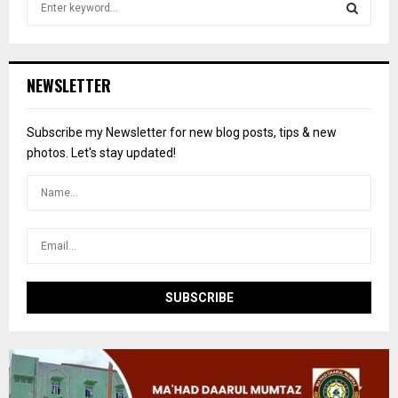
e
a
S
r
c
E
NEWSLETTER
h
f
A
o
Subscribe my Newsletter for new blog posts, tips & new
r
R
photos. Let's stay updated!
:
C
H