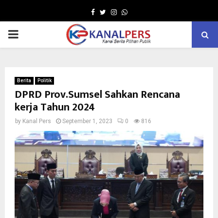
Facebook
Twitter
Instagram
Whatsapp
PRIMARY
MENU
Berita
Politik
DPRD Prov.Sumsel Sahkan Rencana
kerja Tahun 2024
by
Kanal Pers
September 1, 2023
0
816