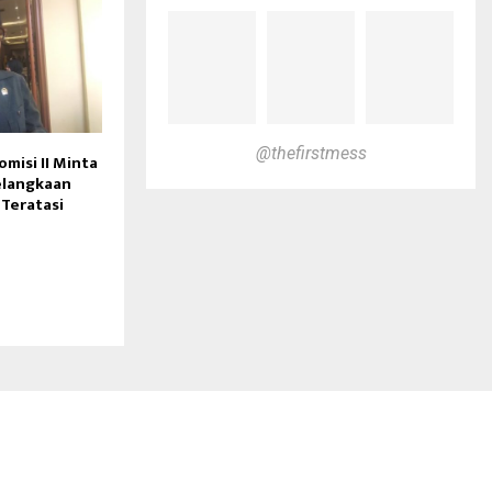
@thefirstmess
misi II Minta
elangkaan
Teratasi