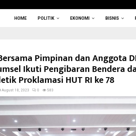
HOME
POLITIK
EKONOMI
BISNIS
Bersama Pimpinan dan Anggota 
umsel Ikuti Pengibaran Bendera d
detik Proklamasi HUT RI ke 78
August 18, 2023
0
583