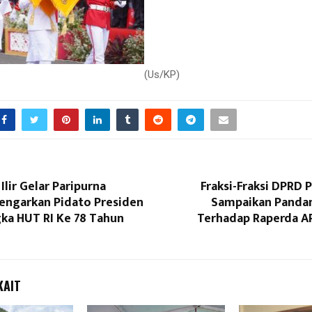
(Us/KP)
Reply
Retweet
Favorite
Reply
R
lir Gelar Paripurna
Fraksi-Fraksi DPRD 
engarkan Pidato Presiden
Sampaikan Pand
ka HUT RI Ke 78 Tahun
Terhadap Raperda A
KAIT