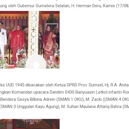
sung oleh Gubernur Sumatera Selatan, H. Herman Deru, Kamis (17/08
s UUD 1945 dibacakan oleh Ketua DPRD Prov. Sumsel, Hj. R.A. Anita 
ngkan Komandan upacara Dandim 0430 Banyuasin Letkol infantri Ron
 Bendera Gesya Bilbina Adrein (SMAN 1 OKU), M. Zacki ((SMAN 4 OKU
(SMAN 3 Unggulan Kayu Agung), M. Sultan Maulana Attariq Bahra (