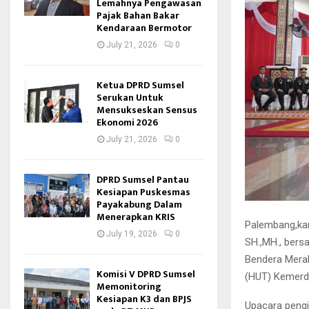
Lemahnya Pengawasan
Pajak Bahan Bakar
Kendaraan Bermotor
July 21, 2026
0
Ketua DPRD Sumsel
Serukan Untuk
Mensukseskan Sensus
Ekonomi 2026
July 21, 2026
0
DPRD Sumsel Pantau
Kesiapan Puskesmas
Payakabung Dalam
Menerapkan KRIS
Palembang,kan
July 19, 2026
0
SH.,MH., bers
Bendera Merah
Komisi V DPRD Sumsel
(HUT) Kemerde
Memonitoring
Kesiapan K3 dan BPJS
Upacara pengi