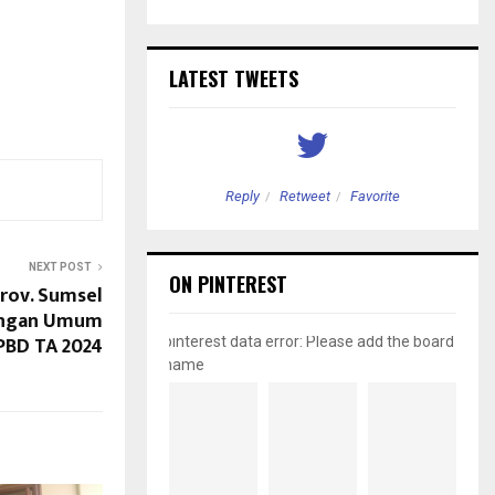
LATEST TWEETS
etweet
Favorite
Reply
Retweet
Favorite
NEXT POST
ON PINTEREST
Prov. Sumsel
angan Umum
PBD TA 2024
pinterest data error: Please add the board
name