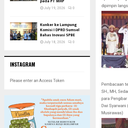
pada PT MHP
dipimpin lang
July 19, 2026
0
Kunker ke Lampung
Komisi I DPRD Sumsel
Bahas Inovasi SPBE
July 18, 2026
0
INSTAGRAM
Please enter an Access Token
Pembacaan tek
SH., MH, Seda
para Pengibar
Dwi Syarwani 
Musirawas)