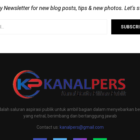
 Newsletter for new blog posts, tips & new photos. Let's 
alah saluran aspirasi publik untuk ambil bagian dalam menyebarkan ber
yang netral, berimbang dan bertanggung jawab
Contact us:
kanalpers@gmail.com