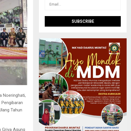
a Noeringhati,
 Pengibaran
Ulang Tahun
n Griya Agung