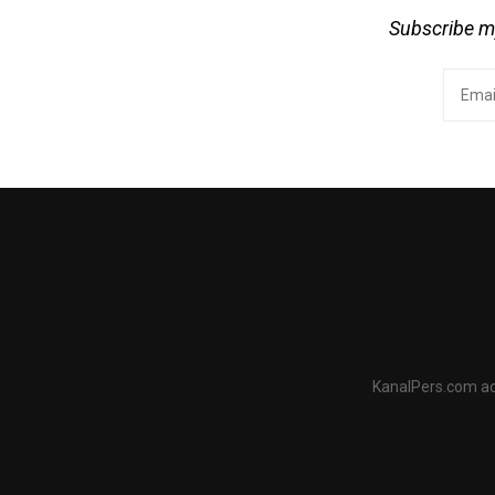
Subscribe my
KanalPers.com ad