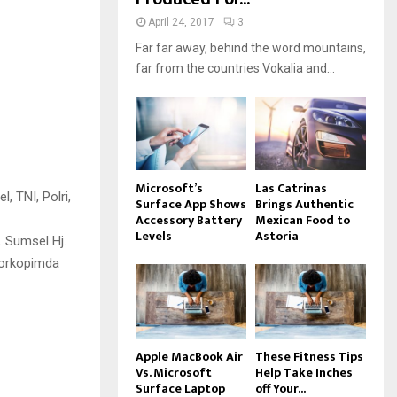
April 24, 2017
3
Far far away, behind the word mountains,
far from the countries Vokalia and...
Microsoft’s
Las Catrinas
 TNI, Polri,
Surface App Shows
Brings Authentic
Accessory Battery
Mexican Food to
Levels
Astoria
 Sumsel Hj.
Forkopimda
Apple MacBook Air
These Fitness Tips
Vs. Microsoft
Help Take Inches
Surface Laptop
off Your...