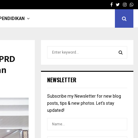
Facebook
Twitter
Insta
Wh
PENDIDIKAN
S
DPRD
e
a
S
an
r
c
E
NEWSLETTER
h
f
A
o
Subscribe my Newsletter for new blog
r
R
posts, tips & new photos. Let's stay
:
updated!
C
H