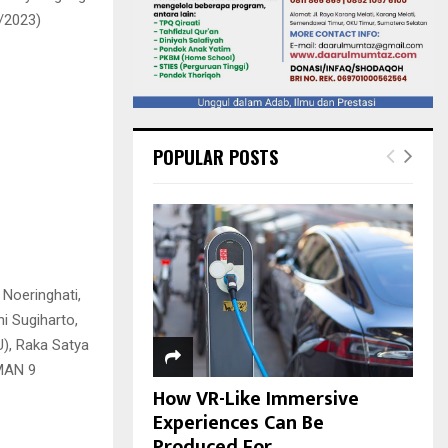
/2023)
POPULAR POSTS
Noeringhati,
i Sugiharto,
), Raka Satya
SMAN 9
How VR-Like Immersive
Experiences Can Be
Produced For...