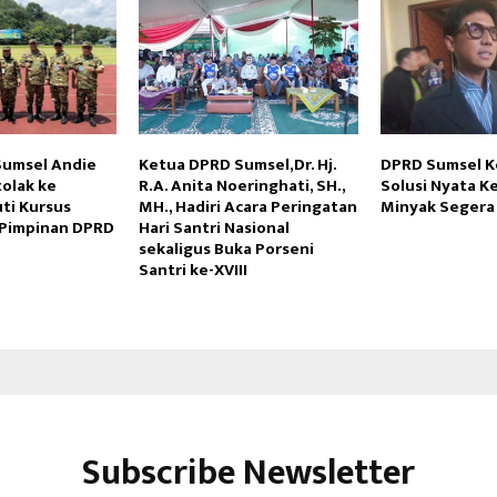
Sumsel Andie
Ketua DPRD Sumsel,Dr. Hj.
DPRD Sumsel Ko
tolak ke
R.A. Anita Noeringhati, SH.,
Solusi Nyata K
ti Kursus
MH., Hadiri Acara Peringatan
Minyak Segera 
Pimpinan DPRD
Hari Santri Nasional
sekaligus Buka Porseni
Santri ke-XVIII
Subscribe Newsletter