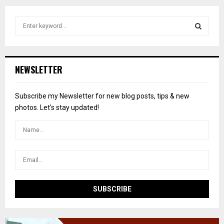
S
e
a
S
r
c
E
NEWSLETTER
h
f
A
o
Subscribe my Newsletter for new blog posts, tips & new
r
R
photos. Let's stay updated!
:
C
H