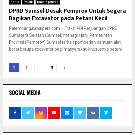
Berita
Politik
Uncategorized
DPRD Sumsel Desak Pemprov Untuk Segera
Bagikan Excavator pada Petani Kecil
Palembang,kanalpers.com – Fraksi PDI Perjuangan DPRD
Sumatera Selatan (Sumsel) menagih janji Pemerintah
Provinsi (Pemprov) Sumsel terkait pemberian bantuan alat
berat berupa excavator bagi masyarakat, khususnya petani...
Posts
1
2
…
9
pagination
SOCIAL MEDIA