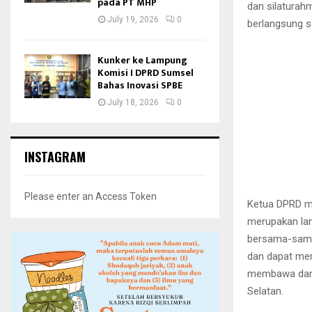
pada PT MHP
dan silaturahm
July 19, 2026
0
berlangsung s
Kunker ke Lampung
Komisi I DPRD Sumsel
Bahas Inovasi SPBE
July 18, 2026
0
INSTAGRAM
Please enter an Access Token
Ketua DPRD me
merupakan lan
bersama-sama
dan dapat mem
membawa damp
Selatan.