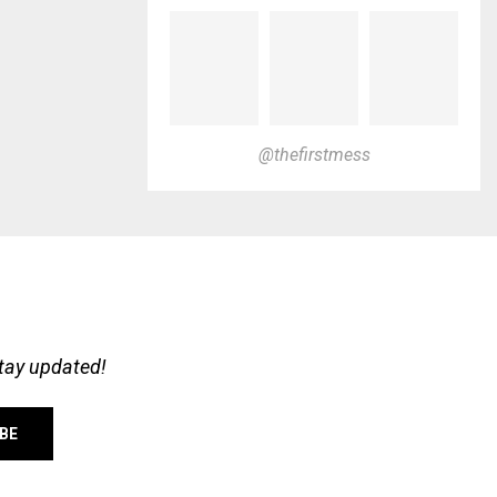
@thefirstmess
stay updated!