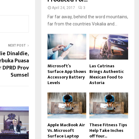
April 24, 2017
3
Far far away, behind the word mountains,
far from the countries Vokalia and...
NEXT POST
ie Dinaldie,
rbuka Puasa
Microsoft’s
Las Catrinas
r DPRD Prov
Surface App Shows
Brings Authentic
Sumsel
Accessory Battery
Mexican Food to
Levels
Astoria
Apple MacBook Air
These Fitness Tips
Vs. Microsoft
Help Take Inches
Surface Laptop
off Your...