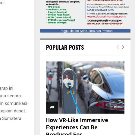
ini
POPULAR POSTS
rap ini
una secara
in komunikasi
rapkan dapat
How VR-Like Immersive
h Sumatera
Experiences Can Be
Produced For...