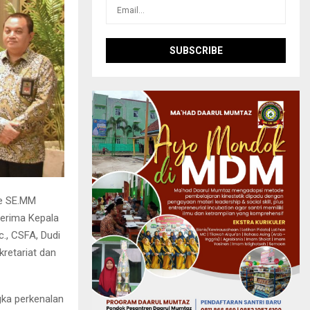
ie SE.MM
erima Kepala
., CSFA, Dudi
retariat dan
ka perkenalan