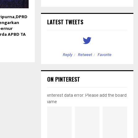
ripurna,DPRD
LATEST TWEETS
Dengarkan
bernur
rda APBD TA
etweet
Favorite
Reply
Retweet
Favorite
ON PINTEREST
pinterest data error: Please add the board
name