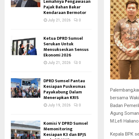
Lemahnya Pengawasan
Pajak Bahan Bakar
Kendaraan Bermotor
July 21, 2026
0
Ketua DPRD Sumsel
Serukan Untuk
Mensukseskan Sensus
Ekonomi 2026
July 21, 2026
0
DPRD Sumsel Pantau
Kesiapan Puskesmas
Palembang,kan
Payakabung Dalam
Menerapkan KRIS
bersama Wakil
Badan Pemerik
July 19, 2026
0
Agung Somantr
M.Lefi Halian
Komisi V DPRD Sumsel
Memonitoring
Kesiapan K3 dan BPJS
Kepala BPK s