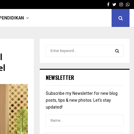
Facebook
Twitter
Insta
Wh
PENDIDIKAN
S
l
e
a
S
el
r
c
E
NEWSLETTER
h
f
A
o
Subscribe my Newsletter for new blog
r
R
posts, tips & new photos. Let's stay
:
updated!
C
H