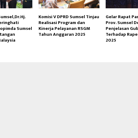
umsel,Dr.Hj.
Komisi V DPRD Sumsel Tinjau
Gelar Rapat Pa
eringhati
Realisasi Program dan
Prov. Sumsel 
kopimda Sumsel
Kinerja Pelayanan RSGM
Penjelasan Gu
tangan
Tahun Anggaran 2025
Terhadap Rape
alaysia
2025
Reply
Retweet
Favorite
Reply
R