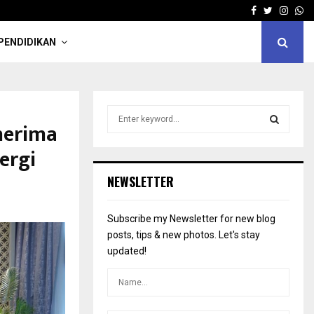
Facebook
Twitter
Insta
Wh
PENDIDIKAN
S
nerima
e
a
S
ergi
r
c
E
NEWSLETTER
h
f
A
o
Subscribe my Newsletter for new blog
r
R
posts, tips & new photos. Let's stay
:
updated!
C
H