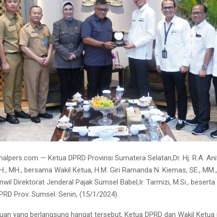
alpers.com — Ketua DPRD Provinsi Sumatera Selatan,Dr. Hj. R.A. Ani
SH., MH., bersama Wakil Ketua, H.M. Giri Ramanda N. Kiemas, SE., MM
wil Direktorat Jenderal Pajak Sumsel Babel,Ir. Tarmizi, M.Si., beserta 
RD Prov. Sumsel. Senin, (15/1/2024)
uan yang berlangsung hangat tersebut, Ketua DPRD dan Wakil Ket