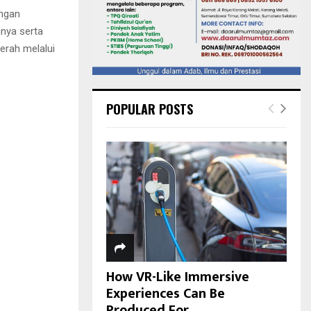
engan
nnya serta
rah melalui
POPULAR POSTS
How VR-Like Immersive
Experiences Can Be
Produced For...