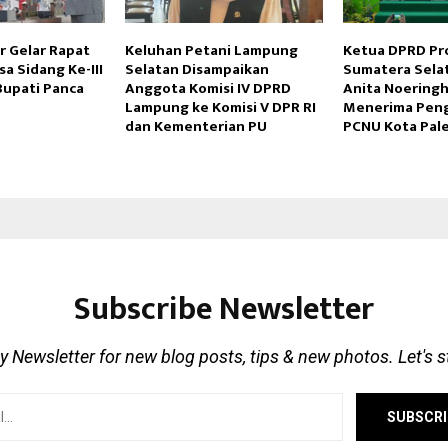
r Gelar Rapat
Keluhan Petani Lampung
Ketua DPRD Pro
a Sidang Ke-III
Selatan Disampaikan
Sumatera Selata
Bupati Panca
Anggota Komisi IV DPRD
Anita Noeringha
Lampung ke Komisi V DPR RI
Menerima Peng
dan Kementerian PU
PCNU Kota Pa
Subscribe Newsletter
 Newsletter for new blog posts, tips & new photos. Let's 