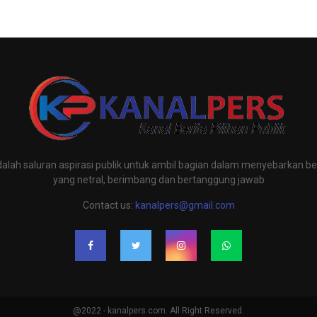
alah saluran aspirasi publik untuk ambil bagian dalam menyebarkan ber
yang netral, berimbang dan bertanggung jawab
Contact us:
kanalpers@gmail.com
@2022 - kanalpers.com. All Right Reserved.