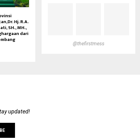
vinsi
n,Dr. Hj. R.A.
ti, SH., MH.,
hargaan dari
lembang
@thefirstmess
stay updated!