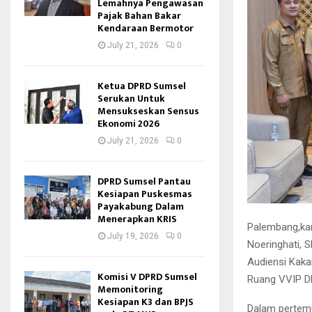
Lemahnya Pengawasan
Pajak Bahan Bakar
Kendaraan Bermotor
July 21, 2026
0
Ketua DPRD Sumsel
Serukan Untuk
Mensukseskan Sensus
Ekonomi 2026
July 21, 2026
0
DPRD Sumsel Pantau
Kesiapan Puskesmas
Payakabung Dalam
Menerapkan KRIS
Palembang,kan
July 19, 2026
0
Noeringhati, 
Audiensi Kakan
Komisi V DPRD Sumsel
Ruang VVIP DP
Memonitoring
Kesiapan K3 dan BPJS
Dalam pertem