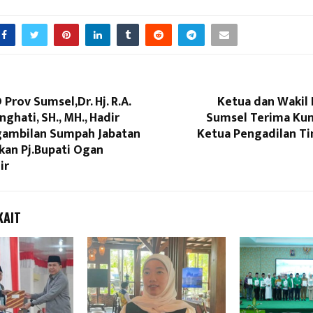
Prov Sumsel,Dr. Hj. R.A.
Ketua dan Wakil
nghati, SH., MH., Hadir
Sumsel Terima Kun
Reply
Retweet
Favorite
Reply
R
ambilan Sumpah Jabatan
Ketua Pengadilan T
kan Pj.Bupati Ogan
ir
KAIT