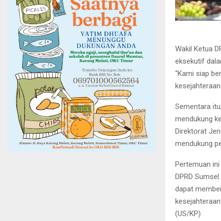
Wakil Ketua D
eksekutif da
“Kami siap be
kesejahteraan
Sementara itu
mendukung keb
Direktorat Je
mendukung pe
Pertemuan ini
DPRD Sumsel da
dapat member
kesejahteraan
(US/KP)