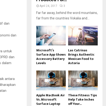
April 24, 2017
3
Far far away, behind the word mountains,
far from the countries Vokalia and...
if dan
konomi dan
Microsoft’s
Las Catrinas
ya untuk
Surface App Shows
Brings Authentic
 DPRD dan
Accessory Battery
Mexican Food to
Levels
Astoria
is dalam
aik antara
 diharapkan
atan
Apple MacBook Air
These Fitness Tips
Vs. Microsoft
Help Take Inches
Surface Laptop
off Your...