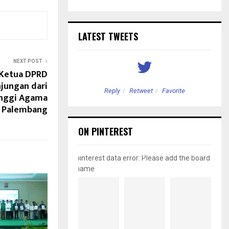
LATEST TWEETS
NEXT POST
 Ketua DPRD
jungan dari
etweet
Favorite
Reply
Retweet
Favorite
inggi Agama
Palembang
ON PINTEREST
pinterest data error: Please add the board
name