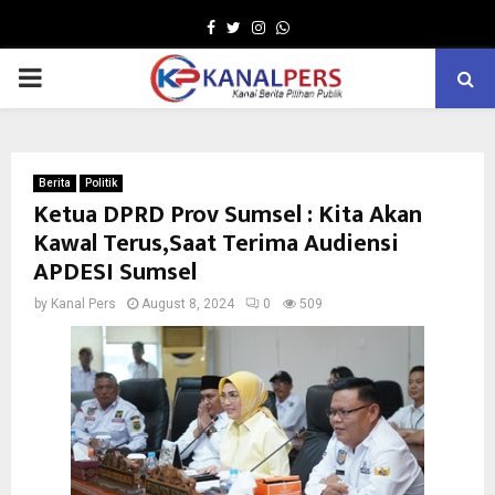
Facebook
Twitter
Instagram
Whatsapp
PRIMARY
MENU
Berita
Politik
Ketua DPRD Prov Sumsel : Kita Akan
Kawal Terus,Saat Terima Audiensi
APDESI Sumsel
by
Kanal Pers
August 8, 2024
0
509