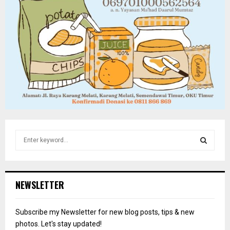
S
e
a
S
r
c
E
NEWSLETTER
h
f
A
o
Subscribe my Newsletter for new blog posts, tips & new
r
R
photos. Let's stay updated!