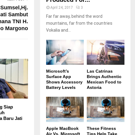
Sumsel,Hj.
April 24, 2017
3
hati Sambut
Far far away, behind the word
ana TNI H.
mountains, far from the countries
o Margono
Vokalia and...
Microsoft’s
Las Catrinas
Surface App
Brings Authentic
Shows Accessory
Mexican Food to
Battery Levels
Astoria
 Siap
uh
a Baru Jati
Apple MacBook
These Fitness
Air Vs. Microsoft
Tips Help Take