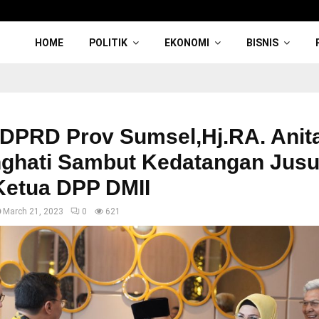
HOME
POLITIK
EKONOMI
BISNIS
 DPRD Prov Sumsel,Hj.RA. Anit
nghati Sambut Kedatangan Jusu
Ketua DPP DMII
March 21, 2023
0
621