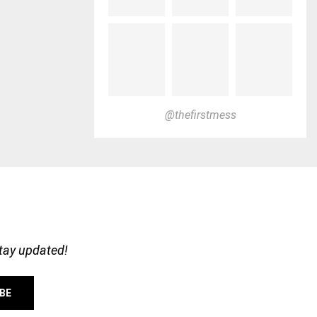
@thefirstmess
stay updated!