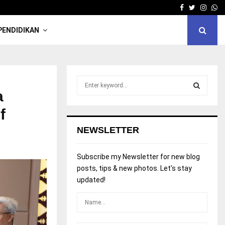
Facebook
Twitter
Insta
W
PENDIDIKAN
S
e
a
a
S
f
r
c
E
NEWSLETTER
h
f
A
o
Subscribe my Newsletter for new blog
r
R
posts, tips & new photos. Let's stay
:
updated!
C
H