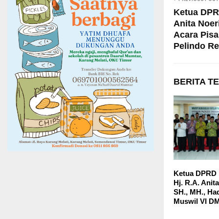
Ketua DPR
Anita Noeri
Acara Pis
Pelindo R
BERITA T
Ketua DPRD 
Hj. R.A. Anit
SH., MH., Ha
Muswil VI D