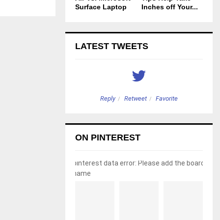
Surface Laptop
Inches off Your...
LATEST TWEETS
etweet
Favorite
Reply
Retweet
Favorite
ON PINTEREST
pinterest data error: Please add the board
name