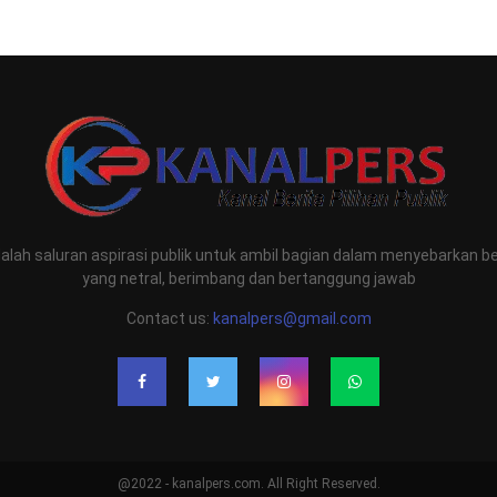
lah saluran aspirasi publik untuk ambil bagian dalam menyebarkan be
yang netral, berimbang dan bertanggung jawab
Contact us:
kanalpers@gmail.com
@2022 - kanalpers.com. All Right Reserved.