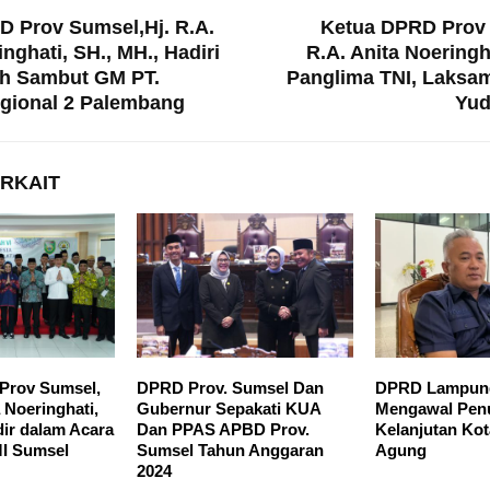
D Prov Sumsel,Hj. R.A.
Ketua DPRD Prov 
nghati, SH., MH., Hadiri
R.A. Anita Noering
ah Sambut GM PT.
Panglima TNI, Laksam
egional 2 Palembang
Yud
ERKAIT
Prov Sumsel,
DPRD Prov. Sumsel Dan
DPRD Lampung
a Noeringhati,
Gubernur Sepakati KUA
Mengawal Pen
dir dalam Acara
Dan PPAS APBD Prov.
Kelanjutan Kot
MI Sumsel
Sumsel Tahun Anggaran
Agung
2024