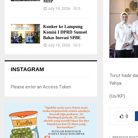
MHP
July 19, 2026
0
Kunker ke Lampung
Komisi I DPRD Sumsel
Bahas Inovasi SPBE
July 18, 2026
0
INSTAGRAM
Turut hadir d
Yahya.
Please enter an Access Token
(Us/KP)
0
PREVIOUS POS