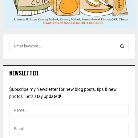
S
e
a
S
r
c
E
NEWSLETTER
h
f
A
o
Subscribe my Newsletter for new blog posts, tips & new
r
R
photos. Let's stay updated!
:
C
H