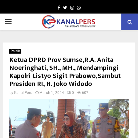
Facebook
Twitter
Instagram
Whatsapp
PRIMARY
MENU
Politik
Ketua DPRD Prov Sumse,R.A. Anita
Noeringhati, SH., MH., Mendampingi
Kapolri Listyo Sigit Prabowo,Sambut
Presiden RI, H. Joko Widodo
by
Kanal Pers
March 1, 2024
0
607