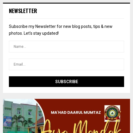
r
c
E
NEWSLETTER
h
f
A
o
Subscribe my Newsletter for new blog posts, tips & new
r
R
photos. Let's stay updated!
:
C
H