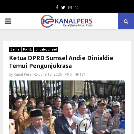
Facebook
Twitter
Instagram
Whatsapp
PRIMARY
MENU
Berita
Politik
Uncategorized
Ketua DPRD Sumsel Andie Dinialdie
Temui Pengunjukrasa
by
Kanal Pers
June 15, 2026
0
131