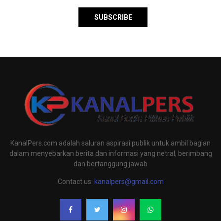
KanalPers.com adalah saluran aspirasi publik untuk ambil bagian
dalam menyebarkan berita dan informasi yang netral, berimbang
dan bertanggung jawab
Contact us:
kanalpers@gmail.com