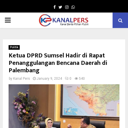
Facebook
Twitter
Instagram
Whatsapp
PRIMARY
MENU
Politik
Ketua DPRD Sumsel Hadir di Rapat
Penanggulangan Bencana Daerah di
Palembang
by
Kanal Pers
January 9, 2024
0
540