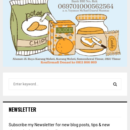
S
e
a
S
r
c
E
NEWSLETTER
h
f
A
o
Subscribe my Newsletter for new blog posts, tips & new
r