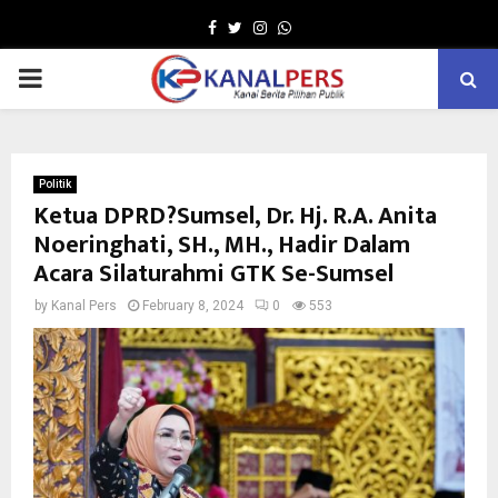
Facebook
Twitter
Instagram
Whatsapp
PRIMARY
MENU
Politik
Ketua DPRD?Sumsel, Dr. Hj. R.A. Anita
Noeringhati, SH., MH., Hadir Dalam
Acara Silaturahmi GTK Se-Sumsel
by
Kanal Pers
February 8, 2024
0
553