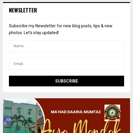
c
E
NEWSLETTER
h
f
A
o
Subscribe my Newsletter for new blog posts, tips & new
r
R
photos. Let's stay updated!
:
C
H