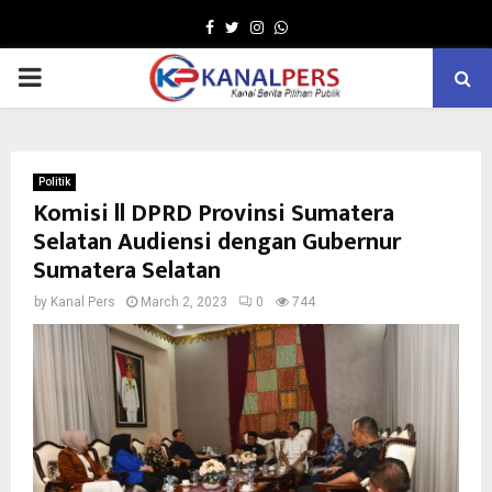
Facebook
Twitter
Instagram
Whatsapp
PRIMARY
MENU
Politik
Komisi ll DPRD Provinsi Sumatera
Selatan Audiensi dengan Gubernur
Sumatera Selatan
by
Kanal Pers
March 2, 2023
0
744