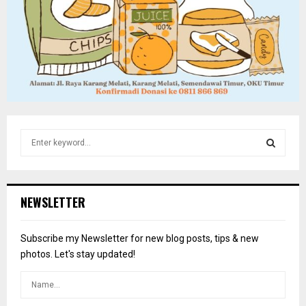
S
e
a
S
r
c
E
NEWSLETTER
h
f
A
o
Subscribe my Newsletter for new blog posts, tips & new
r
R
photos. Let's stay updated!
:
C