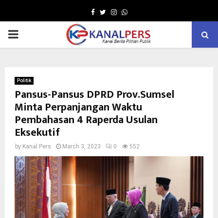
Facebook
Twitter
Instagram
Whatsapp
PRIMARY
MENU
Politik
Pansus-Pansus DPRD Prov.Sumsel
Minta Perpanjangan Waktu
Pembahasan 4 Raperda Usulan
Eksekutif
by
Kanal Pers
March 3, 2023
0
552