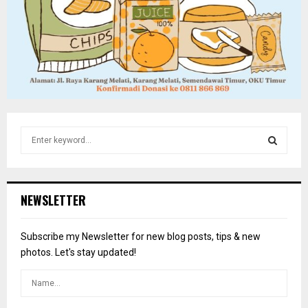
S
e
a
S
r
c
E
NEWSLETTER
h
f
A
o
Subscribe my Newsletter for new blog posts, tips & new
r
R
photos. Let's stay updated!
:
C
H