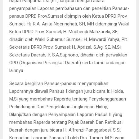
Rapat Paripurna LXI (61) lanjutan dengan acara
penyampaian Laporan pembahasan dan penelitian Pansus-
pansus DPRD Prov.Sumsel dipimpin oleh Ketua DPRD Prov.
Sumsel; Hj. R.A. Anita Noeringhati, SH, MH didampingi Wakil
Ketua DPRD Prov. Sumsel; H. Muchendi Mahzareki, SE,
dihadiri oleh Wakil Gubernur Sumsel; H. Mawardi Yahya, Plt.
Sekretaris DPRD Prov. Sumsel; H. Aprizal, S.Ag, SE, M.Si,
Sekretaris Daerah; Ir. S.A.Supriono, dihadiri oleh perwakilan
OPD (Organisasi Perangkat Daerah) serta tamu undangan
lainnya.
Secara bergiliran Pansus-pansus menyampaikan
Laporannya diawali Pansus I dengan juru bicara Ir. Holda,
M.Si yang membahas Raperda tentang Penyelenggaraaan
Perlindungan Dan Pengelolaan Lingkungan Hidup,
Dilanjutkan dengan Penyampaian Laporan Pasus II yang
membahas Raperda tentang Pajak Daerah Dan Retribusi
Daerah dengan juru bicara H. Alfrenzi Panggarbesi, S.Si,
Kemudian Laporan Pansus III oleh Drs. Tamrin, M.Si yang