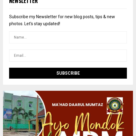
NEWSLETTER
h
f
A
o
Subscribe my Newsletter for new blog posts, tips & new
r
R
photos. Let's stay updated!
:
C
H