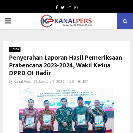
Facebook
Twitter
Instagram
Whatsapp
PRIMARY
MENU
Berita
Penyerahan Laporan Hasil Pemeriksaan
Prabencana 2023-2024, Wakil Ketua
DPRD OI Hadir
by
Kanal Pers
January 9, 2025
0
437