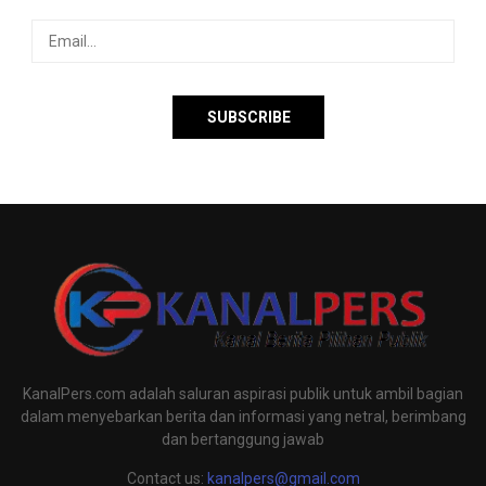
KanalPers.com adalah saluran aspirasi publik untuk ambil bagian
dalam menyebarkan berita dan informasi yang netral, berimbang
dan bertanggung jawab
Contact us:
kanalpers@gmail.com