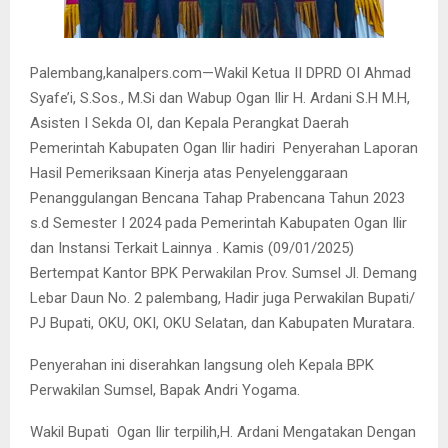
Palembang,kanalpers.com—Wakil Ketua II DPRD OI Ahmad
Syafe’i, S.Sos., M.Si dan Wabup Ogan Ilir H. Ardani S.H M.H,
Asisten I Sekda OI, dan Kepala Perangkat Daerah
Pemerintah Kabupaten Ogan Ilir hadiri Penyerahan Laporan
Hasil Pemeriksaan Kinerja atas Penyelenggaraan
Penanggulangan Bencana Tahap Prabencana Tahun 2023
s.d Semester I 2024 pada Pemerintah Kabupaten Ogan Ilir
dan Instansi Terkait Lainnya . Kamis (09/01/2025)
Bertempat Kantor BPK Perwakilan Prov. Sumsel Jl. Demang
Lebar Daun No. 2 palembang, Hadir juga Perwakilan Bupati/
PJ Bupati, OKU, OKI, OKU Selatan, dan Kabupaten Muratara.
Penyerahan ini diserahkan langsung oleh Kepala BPK
Perwakilan Sumsel, Bapak Andri Yogama.
Wakil Bupati
Ogan Ilir terpilih,H. Ardani Mengatakan Dengan