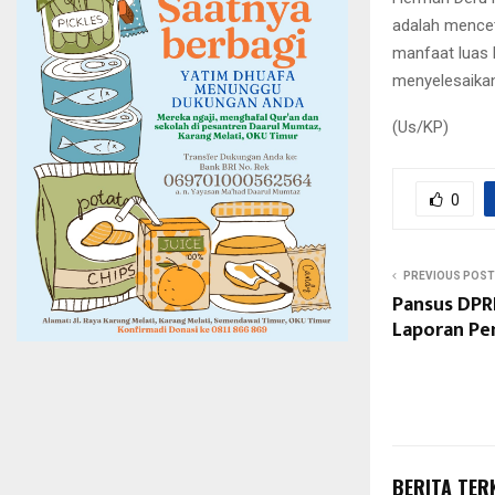
adalah mence
manfaat luas 
menyelesaika
(Us/KP)
0
PREVIOUS POST
Pansus DPR
Laporan Pe
BERITA TER