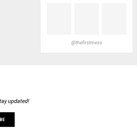
@thefirstmess
stay updated!