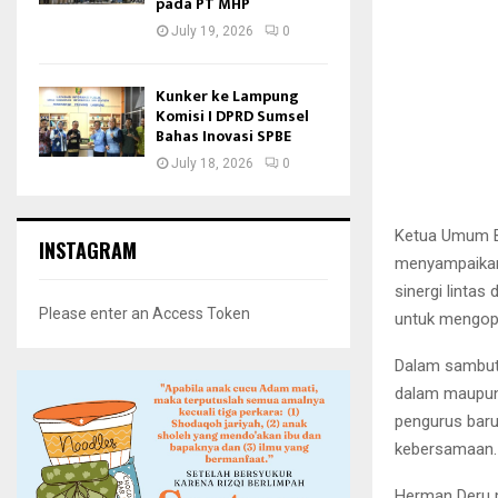
pada PT MHP
July 19, 2026
0
Kunker ke Lampung
Komisi I DPRD Sumsel
Bahas Inovasi SPBE
July 18, 2026
0
Ketua Umum BP
INSTAGRAM
menyampaikan 
sinergi linta
Please enter an Access Token
untuk mengopt
Dalam sambut
dalam maupun 
pengurus baru
kebersamaan.
Herman Deru m