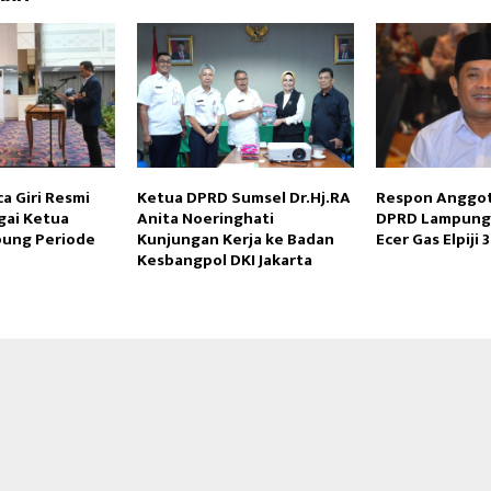
ca Giri Resmi
Ketua DPRD Sumsel Dr.Hj.RA
Respon Anggota
Reply
Retweet
Favorite
Reply
R
gai Ketua
Anita Noeringhati
DPRD Lampung T
pung Periode
Kunjungan Kerja ke Badan
Ecer Gas Elpiji 
Kesbangpol DKI Jakarta