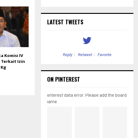
LATEST TWEETS
 Komisi IV
etweet
Favorite
Reply
Retweet
Favorite
erkait Izin
3 Kg
ON PINTEREST
pinterest data error: Please add the board
name