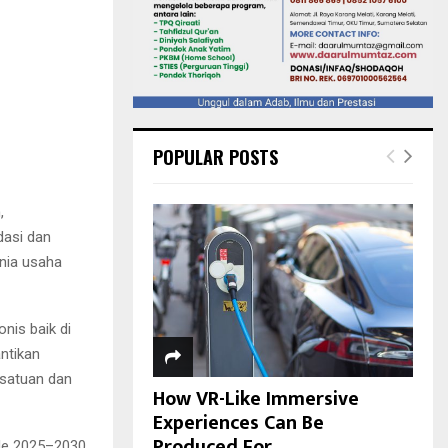
POPULAR POSTS
,
dasi dan
unia usaha
is baik di
ntikan
esatuan dan
How VR-Like Immersive
Experiences Can Be
Produced For...
ode 2025–2030