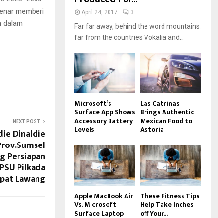
benar memberi
April 24, 2017
3
h dalam
Far far away, behind the word mountains,
far from the countries Vokalia and...
Microsoft’s
Las Catrinas
Surface App Shows
Brings Authentic
Accessory Battery
Mexican Food to
NEXT POST
Levels
Astoria
ie Dinaldie
Prov.Sumsel
g Persiapan
PSU Pilkada
pat Lawang
Apple MacBook Air
These Fitness Tips
Vs. Microsoft
Help Take Inches
Surface Laptop
off Your...