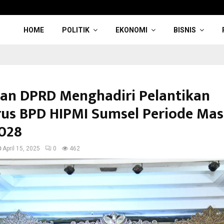
HOME
POLITIK
EKONOMI
BISNIS
an DPRD Menghadiri Pelantikan
us BPD HIPMI Sumsel Periode Mas
028
April 15, 2025
0
462