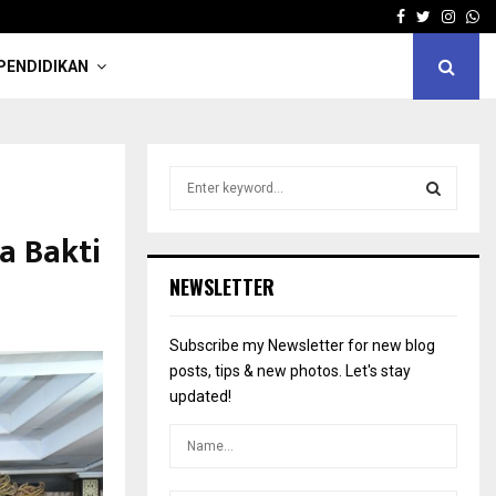
Facebook
Twitter
Insta
Wh
PENDIDIKAN
S
e
a
S
a Bakti
r
c
E
NEWSLETTER
h
f
A
o
Subscribe my Newsletter for new blog
r
R
posts, tips & new photos. Let's stay
:
updated!
C
H