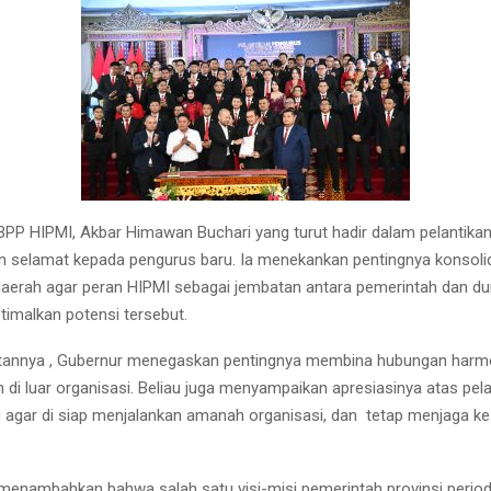
P HIPMI, Akbar Himawan Buchari yang turut hadir dalam pelantikan
selamat kepada pengurus baru. Ia menekankan pentingnya konsoli
s daerah agar peran HIPMI sebagai jembatan antara pemerintah dan d
imalkan potensi tersebut.
annya , Gubernur menegaskan pentingnya membina hubungan harmon
di luar organisasi. Beliau juga menyampaikan apresiasinya atas pela
 agar di siap menjalankan amanah organisasi, dan tetap menjaga k
enambahkan bahwa salah satu visi-misi pemerintah provinsi peri