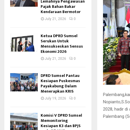
Lemahnya Pengawasan
Pajak Bahan Bakar
Kendaraan Bermotor
July 21, 2026
0
Ketua DPRD Sumsel
Serukan Untuk
Mensukseskan Sensus
Ekonomi 2026
July 21, 2026
0
DPRD Sumsel Pantau
Kesiapan Puskesmas
Payakabung Dalam
Menerapkan KRIS
Palembang,kan
July 19, 2026
0
Nopianto,S.So
2028, hadir d
Komisi V DPRD Sumsel
Palembang (Se
Memonitoring
Kesiapan K3 dan BPJS