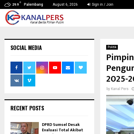
C
Palembang
August 6, 2026
Sign in / Join
29.9
SOCIAL MEDIA
Politik
Pimpin
Pengur
2025-2
by
Kanal Pers
RECENT POSTS
DPRD Sumsel Desak
Evaluasi Total Akibat