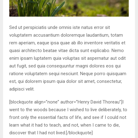
Sed ut perspiciatis unde omnis iste natus error sit
voluptatem accusantium doloremque laudantium, totam
rem aperiam, eaque ipsa quae ab illo inventore veritatis et
quasi architecto beatae vitae dicta sunt explicabo. Nemo
enim ipsam luptatem quia voluptas sit aspernatur aut odit
aut fugit, sed quia consequuntur magni dolores eos qui
ratione voluptatem sequi nesciunt. Neque porro quisquam
est, qui dolorem ipsum quia dolor sit amet, consectetur,
adipisci velit.
[blockquote align=”none” author=”Henry David Thoreau”]I
went to the woods because I wished to live deliberately, to
front only the essential facts of life, and see if I could not
learn what it had to teach, and not, when I came to die,
discover that I had not lived.[/blockquote]