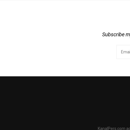
Subscribe my
KanalPers.com ad