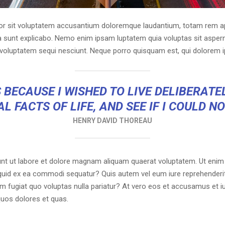
ror sit voluptatem accusantium doloremque laudantium, totam rem ap
cta sunt explicabo. Nemo enim ipsam luptatem quia voluptas sit asperna
voluptatem sequi nesciunt. Neque porro quisquam est, qui dolorem i
 BECAUSE I WISHED TO LIVE DELIBERATEL
L FACTS OF LIFE, AND SEE IF I COULD N
HENRY DAVID THOREAU
t ut labore et dolore magnam aliquam quaerat voluptatem. Ut enim
liquid ex ea commodi sequatur? Quis autem vel eum iure reprehenderit 
um fugiat quo voluptas nulla pariatur? At vero eos et accusamus et i
quos dolores et quas.