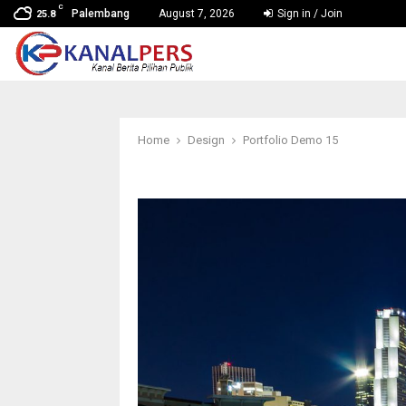
C
Palembang
August 7, 2026
Sign in / Join
25.8
Home
Design
Portfolio Demo 15