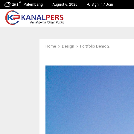
C
Palembang
August 6, 2026
Sign in / Join
26.1
Home
Design
Portfolio Demo 2