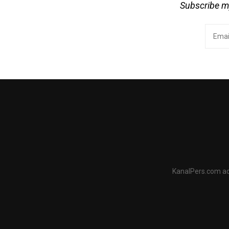
Subscribe my
KanalPers.com ad