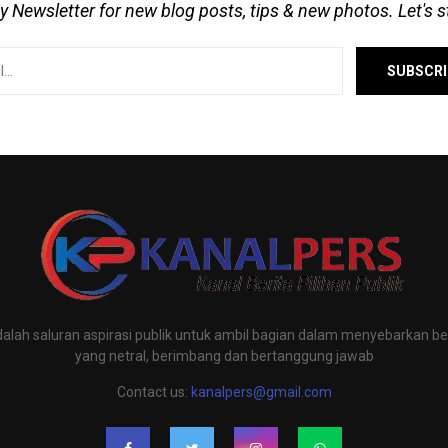
 Newsletter for new blog posts, tips & new photos. Let's 
alah saluran aspirasi publik untuk ambil bagian dalam menyebarkan ber
yang netral, berimbang dan bertanggung jawab
Contact us:
kanalpers@gmail.com