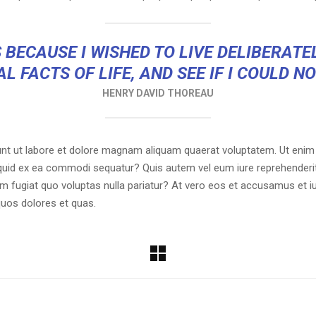
 BECAUSE I WISHED TO LIVE DELIBERATEL
L FACTS OF LIFE, AND SEE IF I COULD N
HENRY DAVID THOREAU
t ut labore et dolore magnam aliquam quaerat voluptatem. Ut enim
liquid ex ea commodi sequatur? Quis autem vel eum iure reprehenderit 
um fugiat quo voluptas nulla pariatur? At vero eos et accusamus et i
quos dolores et quas.