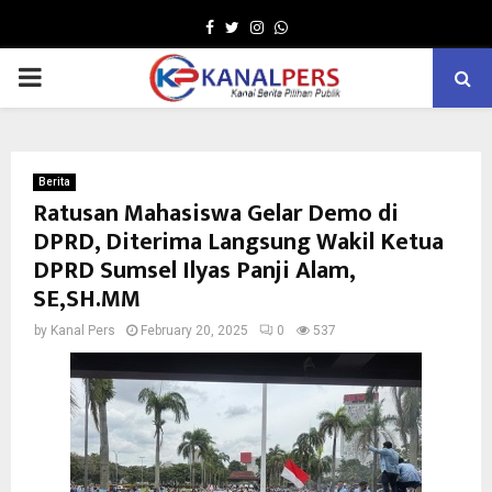
Facebook
Twitter
Instagram
Whatsapp
PRIMARY
MENU
Berita
Ratusan Mahasiswa Gelar Demo di
DPRD, Diterima Langsung Wakil Ketua
DPRD Sumsel Ilyas Panji Alam,
SE,SH.MM
by
Kanal Pers
February 20, 2025
0
537