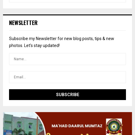
a
S
r
c
E
NEWSLETTER
h
f
A
o
Subscribe my Newsletter for new blog posts, tips & new
r
R
photos. Let's stay updated!
:
C
H