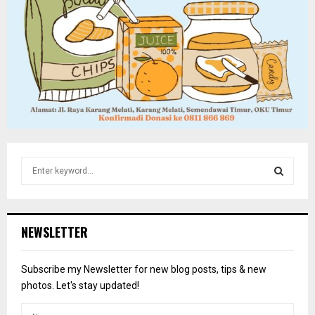
S
e
a
S
r
c
E
NEWSLETTER
h
f
A
o
Subscribe my Newsletter for new blog posts, tips & new
r
R
photos. Let's stay updated!
:
C