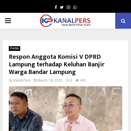
Facebook
Twitter
Instagram
Whatsapp
PRIMARY
MENU
Politik
Respon Anggota Komisi V DPRD
Lampung terhadap Keluhan Banjir
Warga Bandar Lampung
by
Kanal Pers
March 14, 2025
0
442