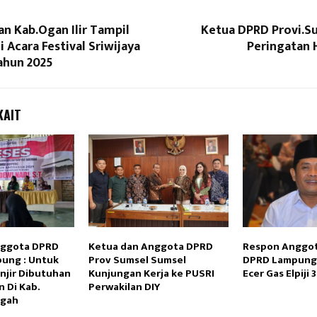
n Kab.Ogan Ilir Tampil
Ketua DPRD Provi.Su
Acara Festival Sriwijaya
Peringatan
ahun 2025
KAIT
Reply
Retweet
Favorite
Reply
R
nggota DPRD
Ketua dan Anggota DPRD
Respon Anggota
pung : Untuk
Prov Sumsel Sumsel
DPRD Lampung T
jir Dibutuhan
Kunjungan Kerja ke PUSRI
Ecer Gas Elpiji 
 Di Kab.
Perwakilan DIY
ngah