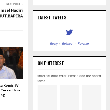
NEXT POST
msel Hadiri
 HUT.BAPERA
LATEST TWEETS
etweet
Favorite
Reply
Retweet
Favorite
ON PINTEREST
pinterest data error: Please add the board
name
 Komisi IV
erkait Izin
3 Kg