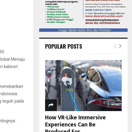
POPULAR POSTS
RI
lobal Menuju
ri kabinet
 menekankan
Indonesia.
g teguh pada
How VR-Like Immersive
tingnya
Experiences Can Be
Produced For...