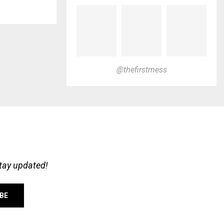
@thefirstmess
stay updated!