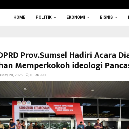
HOME
POLITIK
EKONOMI
BISNIS
DPRD Prov.Sumsel Hadiri Acara Di
han Memperkokoh ideologi Pancas
May 20, 2025
0
990