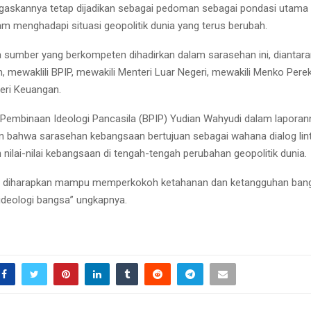
egaskannya tetap dijadikan sebagai pedoman sebagai pondasi utama
am menghadapi situasi geopolitik dunia yang terus berubah.
 sumber yang berkompeten dihadirkan dalam sarasehan ini, diantara
 mewaklili BPIP, mewakili Menteri Luar Negeri, mewakili Menko Per
eri Keuangan.
Pembinaan Ideologi Pancasila (BPIP) Yudian Wahyudi dalam laporan
bahwa sarasehan kebangsaan bertujuan sebagai wahana dialog lint
ilai-nilai kebangsaan di tengah-tengah perubahan geopolitik dunia.
ni diharapkan mampu memperkokoh ketahanan dan ketangguhan ban
ideologi bangsa” ungkapnya.