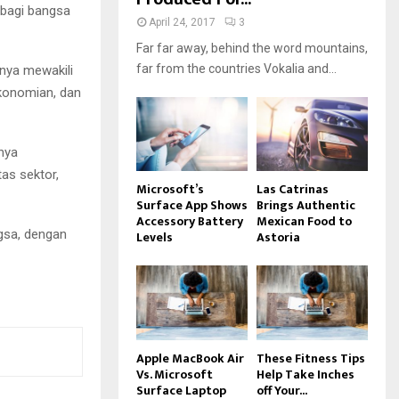
 bagi bangsa
April 24, 2017
3
Far far away, behind the word mountains,
far from the countries Vokalia and...
nya mewakili
ekonomian, dan
nya
as sektor,
Microsoft’s
Las Catrinas
Surface App Shows
Brings Authentic
Accessory Battery
Mexican Food to
gsa, dengan
Levels
Astoria
Apple MacBook Air
These Fitness Tips
Vs. Microsoft
Help Take Inches
Surface Laptop
off Your...