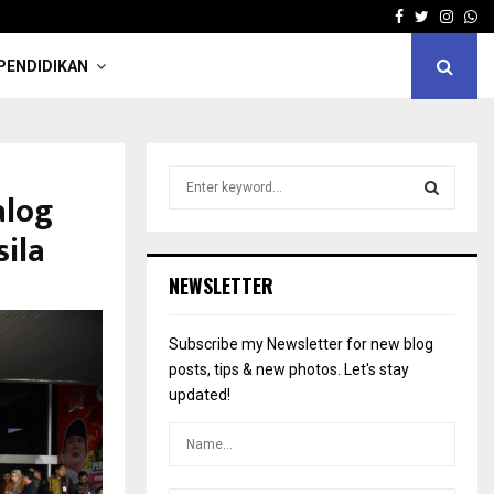
Facebook
Twitter
Insta
Wh
PENDIDIKAN
S
alog
e
a
S
ila
r
c
E
NEWSLETTER
h
f
A
o
Subscribe my Newsletter for new blog
r
R
posts, tips & new photos. Let's stay
:
updated!
C
H