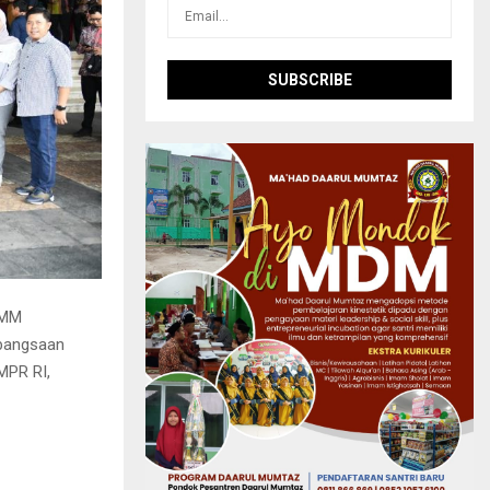
.MM
ebangsaan
MPR RI,