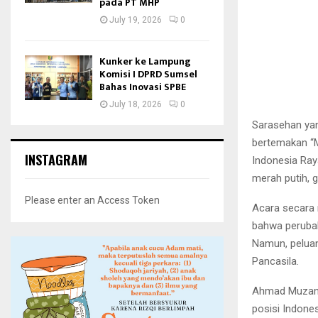
pada PT MHP
July 19, 2026
0
Kunker ke Lampung
Komisi I DPRD Sumsel
Bahas Inovasi SPBE
July 18, 2026
0
Sarasehan yan
bertemakan “M
INSTAGRAM
Indonesia Raya
merah putih, g
Please enter an Access Token
Acara secara
bahwa perubah
Namun, peluan
Pancasila.
Ahmad Muzani
posisi Indones