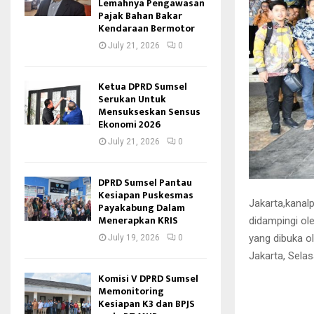
Lemahnya Pengawasan
Pajak Bahan Bakar
Kendaraan Bermotor
July 21, 2026
0
Ketua DPRD Sumsel
Serukan Untuk
Mensukseskan Sensus
Ekonomi 2026
July 21, 2026
0
DPRD Sumsel Pantau
Kesiapan Puskesmas
Jakarta,kanal
Payakabung Dalam
Menerapkan KRIS
didampingi ol
yang dibuka o
July 19, 2026
0
Jakarta, Selas
Komisi V DPRD Sumsel
Memonitoring
Kesiapan K3 dan BPJS