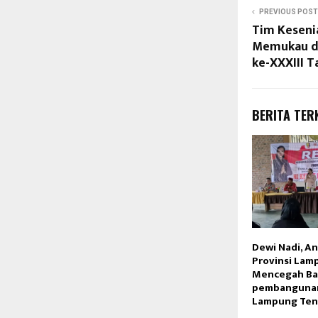
PREVIOUS POST
Tim Kesenia
Memukau di 
ke-XXXIII T
BERITA TER
Dewi Nadi, A
Provinsi Lam
Mencegah Ban
pembangunan
Lampung Te