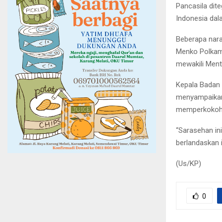
Pancasila dit
Indonesia dal
Beberapa nara
Menko Polkam,
mewakili Ment
Kepala Badan 
menyampaikan 
memperkokoh n
“Sarasehan i
berlandaskan 
(Us/KP)
0