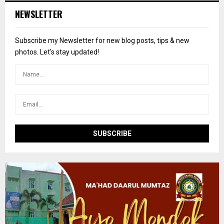
c
E
NEWSLETTER
h
f
A
o
Subscribe my Newsletter for new blog posts, tips & new
r
R
photos. Let's stay updated!
:
C
H