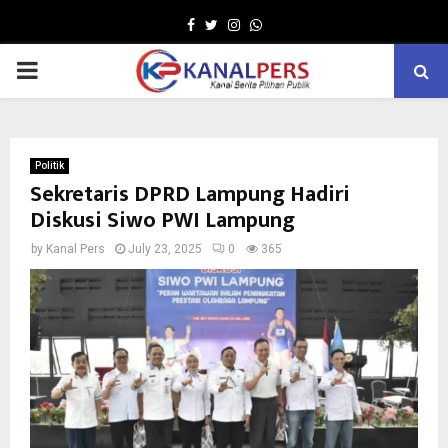
Facebook
Twitter
Instagram
Whatsapp
PRIMARY
MENU
Politik
Sekretaris DPRD Lampung Hadiri
Diskusi Siwo PWI Lampung
by
Kanal Pers
July 23, 2025
0
365