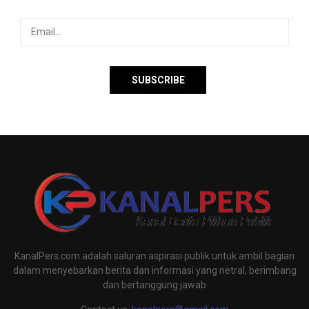
KanalPers.com adalah saluran aspirasi publik untuk ambil bagian
dalam menyebarkan berita dan informasi yang netral, berimbang
dan bertanggung jawab