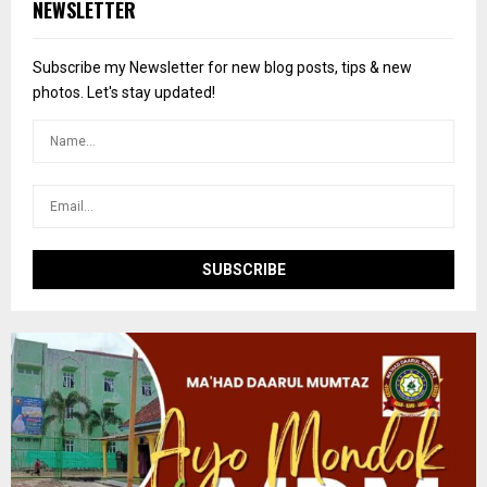
E
NEWSLETTER
h
f
A
o
Subscribe my Newsletter for new blog posts, tips & new
r
R
photos. Let's stay updated!
:
C
H