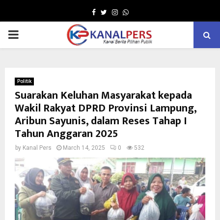
Facebook
Twitter
Instagram
Whatsapp
PRIMARY
MENU
Politik
Suarakan Keluhan Masyarakat kepada
Wakil Rakyat DPRD Provinsi Lampung,
Aribun Sayunis, dalam Reses Tahap I
Tahun Anggaran 2025
by
Kanal Pers
March 14, 2025
0
532