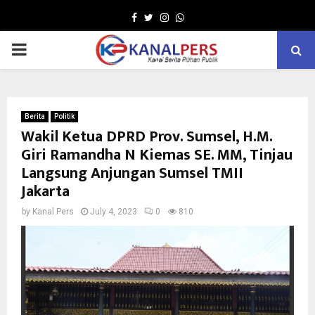
Facebook
Twitter
Instagram
Whatsapp
PRIMARY
MENU
Berita
Politik
Wakil Ketua DPRD Prov. Sumsel, H.M.
Giri Ramandha N Kiemas SE. MM, Tinjau
Langsung Anjungan Sumsel TMII
Jakarta
by
Kanal Pers
July 4, 2023
0
810