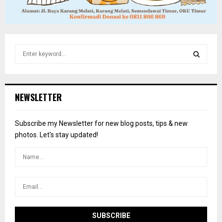
S
e
a
S
r
c
E
NEWSLETTER
h
f
A
o
Subscribe my Newsletter for new blog posts, tips & new
r
R
photos. Let's stay updated!
:
C
H