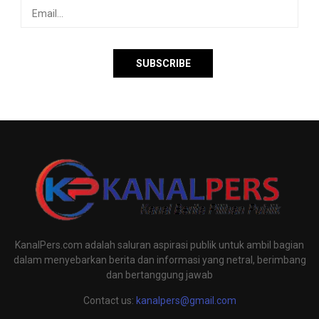
KanalPers.com adalah saluran aspirasi publik untuk ambil bagian
dalam menyebarkan berita dan informasi yang netral, berimbang
dan bertanggung jawab
Contact us:
kanalpers@gmail.com