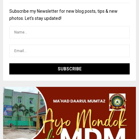
f
A
o
Subscribe my Newsletter for new blog posts, tips & new
r
R
photos. Let's stay updated!
:
C
H