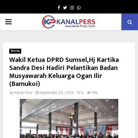
Facebook
Twitter
Instagram
Whatsapp
PRIMARY
MENU
Berita
Wakil Ketua DPRD Sumsel,Hj Kartika
Sandra Desi Hadiri Pelantikan Badan
Musyawarah Keluarga Ogan Ilir
(Bamukoi)
by
Kanal Pers
September 23, 2023
0
586