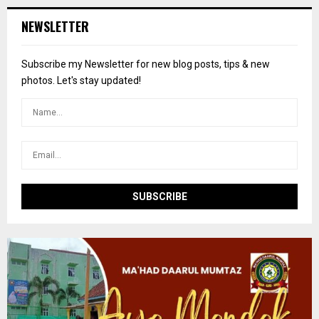
r
c
E
NEWSLETTER
h
f
A
o
Subscribe my Newsletter for new blog posts, tips & new
r
R
photos. Let's stay updated!
:
C
H