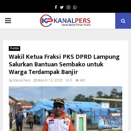
Facebook
Twitter
Instagram
Whatsapp
PRIMARY
MENU
Politik
Wakil Ketua Fraksi PKS DPRD Lampung
Salurkan Bantuan Sembako untuk
Warga Terdampak Banjir
by
Kanal Pers
March 19, 2025
0
481