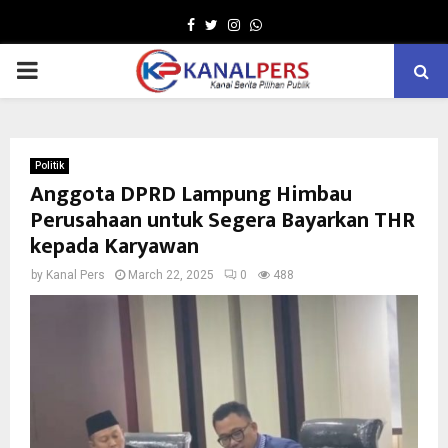
Facebook
Twitter
Instagram
Whatsapp
PRIMARY
MENU
Politik
Anggota DPRD Lampung Himbau
Perusahaan untuk Segera Bayarkan THR
kepada Karyawan
by
Kanal Pers
March 22, 2025
0
488