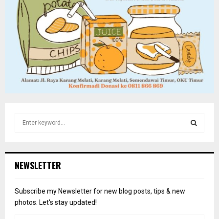
S
e
a
S
r
c
E
NEWSLETTER
h
f
A
o
Subscribe my Newsletter for new blog posts, tips & new
r
R
photos. Let's stay updated!
: