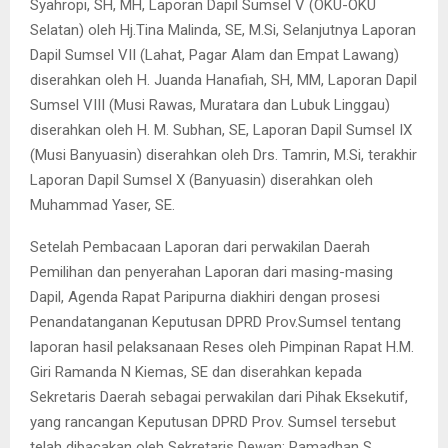
Syahropi, SH, MH, Laporan Dapil Sumsel V (OKU-OKU
Selatan) oleh Hj.Tina Malinda, SE, M.Si, Selanjutnya Laporan
Dapil Sumsel VII (Lahat, Pagar Alam dan Empat Lawang)
diserahkan oleh H. Juanda Hanafiah, SH, MM, Laporan Dapil
Sumsel VIII (Musi Rawas, Muratara dan Lubuk Linggau)
diserahkan oleh H. M. Subhan, SE, Laporan Dapil Sumsel IX
(Musi Banyuasin) diserahkan oleh Drs. Tamrin, M.Si, terakhir
Laporan Dapil Sumsel X (Banyuasin) diserahkan oleh
Muhammad Yaser, SE.
Setelah Pembacaan Laporan dari perwakilan Daerah
Pemilihan dan penyerahan Laporan dari masing-masing
Dapil, Agenda Rapat Paripurna diakhiri dengan prosesi
Penandatanganan Keputusan DPRD Prov.Sumsel tentang
laporan hasil pelaksanaan Reses oleh Pimpinan Rapat H.M.
Giri Ramanda N Kiemas, SE dan diserahkan kepada
Sekretaris Daerah sebagai perwakilan dari Pihak Eksekutif,
yang rancangan Keputusan DPRD Prov. Sumsel tersebut
telah dibacakan oleh Sekretaris Dewan; Ramadhan S.