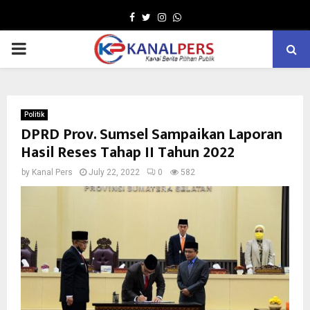
Facebook
Twitter
Instagram
Whatsapp
PRIMARY
MENU
Politik
DPRD Prov. Sumsel Sampaikan Laporan
Hasil Reses Tahap II Tahun 2022
by
Kanal Pers
July 22, 2022
0
582