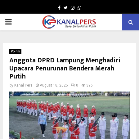
Facebook
Twitter
Instagram
Whatsapp
PRIMARY
MENU
Politik
Anggota DPRD Lampung Menghadiri
Upacara Penurunan Bendera Merah
Putih
by
Kanal Pers
August 18, 2025
0
396