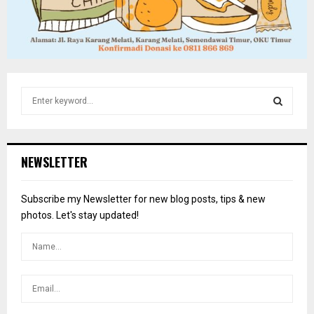
S
e
a
S
r
c
E
NEWSLETTER
h
f
A
o
Subscribe my Newsletter for new blog posts, tips & new
r
R
photos. Let's stay updated!
:
C
H