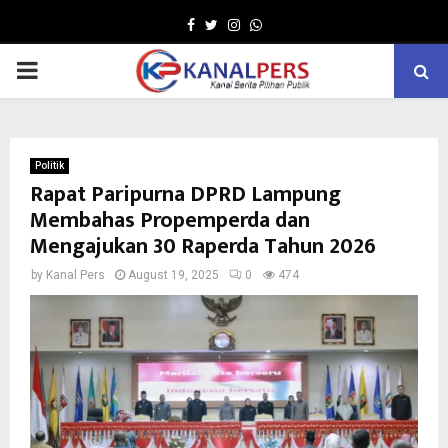
Facebook
Twitter
Instagram
Whatsapp
PRIMARY
MENU
Politik
Rapat Paripurna DPRD Lampung
Membahas Propemperda dan
Mengajukan 30 Raperda Tahun 2026
by
Kanal Pers
August 19, 2025
0
474