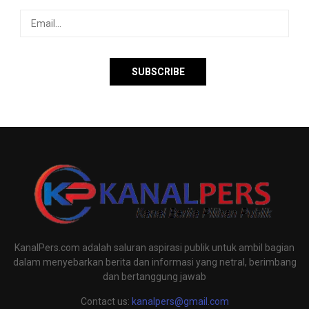
KanalPers.com adalah saluran aspirasi publik untuk ambil bagian
dalam menyebarkan berita dan informasi yang netral, berimbang
dan bertanggung jawab
Contact us:
kanalpers@gmail.com