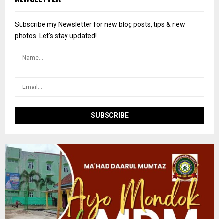
h
f
A
o
Subscribe my Newsletter for new blog posts, tips & new
r
R
photos. Let's stay updated!
:
C
H