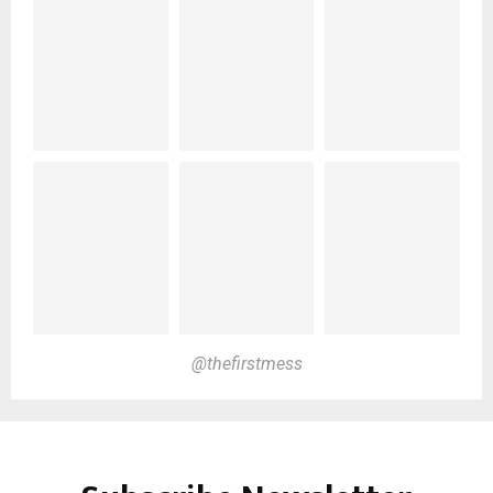
@thefirstmess