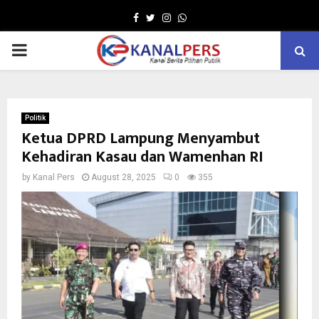
Facebook
Twitter
Instagram
Whatsapp
PRIMARY
MENU
Politik
Ketua DPRD Lampung Menyambut
Kehadiran Kasau dan Wamenhan RI
by
Kanal Pers
August 28, 2025
0
355