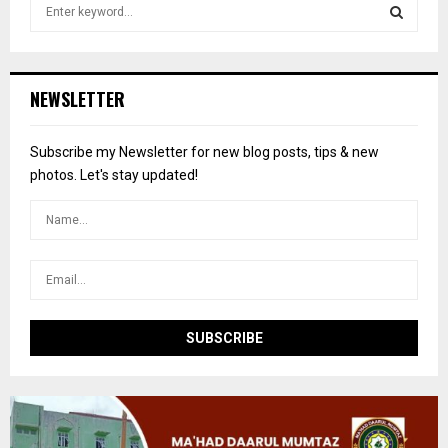
S
e
a
S
r
c
E
NEWSLETTER
h
f
A
o
Subscribe my Newsletter for new blog posts, tips & new
r
R
photos. Let's stay updated!
:
C
H