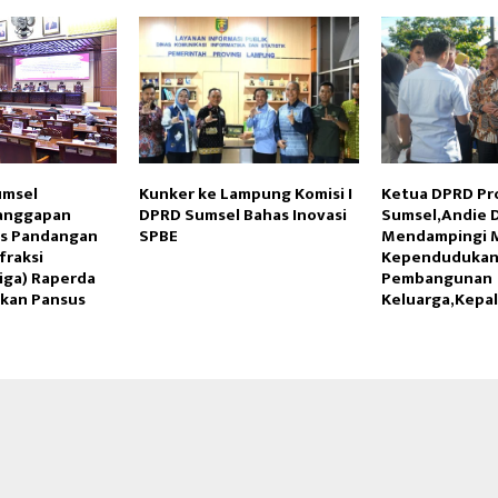
umsel
Kunker ke Lampung Komisi I
Ketua DPRD Pr
Reply
Retweet
Favorite
Reply
R
anggapan
DPRD Sumsel Bahas Inovasi
Sumsel,Andie D
as Pandangan
SPBE
Mendampingi 
fraksi
Kependudukan
Tiga) Raperda
Pembangunan
kan Pansus
Keluarga,Kepa