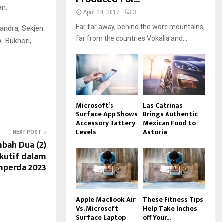
an.
April 24, 2017
3
Far far away, behind the word mountains,
handra, Sekjen
far from the countries Vokalia and...
. Bukhori,
Microsoft’s
Las Catrinas
Surface App Shows
Brings Authentic
Accessory Battery
Mexican Food to
Levels
Astoria
NEXT POST
bah Dua (2)
kutif dalam
perda 2023
Apple MacBook Air
These Fitness Tips
Vs. Microsoft
Help Take Inches
Surface Laptop
off Your...