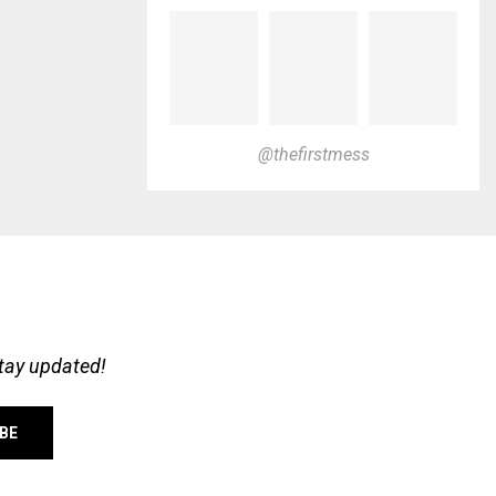
@thefirstmess
stay updated!