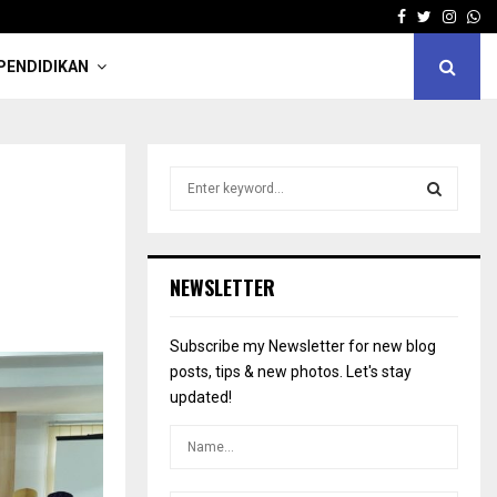
Facebook
Twitter
Insta
Wh
PENDIDIKAN
S
e
a
S
r
c
E
NEWSLETTER
h
f
A
o
Subscribe my Newsletter for new blog
r
R
posts, tips & new photos. Let's stay
:
updated!
C
H