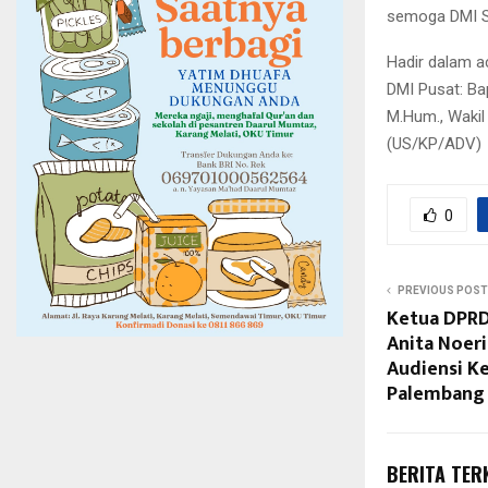
semoga DMI Su
Hadir dalam a
DMI Pusat: Ba
M.Hum., Wakil 
(US/KP/ADV)
0
PREVIOUS POST
Ketua DPRD 
Anita Noer
Audiensi Ke
Palembang
BERITA TER