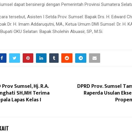
msel dapat bersinergi dengan Pemerintah Provinsi Sumatera Selat
cara tersebut, Asisten I Setda Prov. Sumsel: Bapak Drs. H. Edward C
pak Dr. H. Imam Addaruqutni, MA., Ketua Umum DMI Sumsel: Dr. H. KA
Bupati OKU Selatan: Bapak Sholehin Abuasir, SP., M.Si.
Prov Sumsel, Hj. R.A.
DPRD Prov. Sumsel Tam
inghati SH,MH Terima
Raperda Usulan Ekse
pala Lapas Kelas I
Propem
KAIT