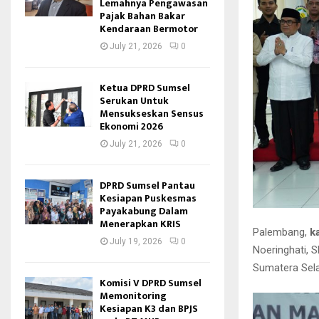
Lemahnya Pengawasan
Pajak Bahan Bakar
Kendaraan Bermotor
July 21, 2026
0
Ketua DPRD Sumsel
Serukan Untuk
Mensukseskan Sensus
Ekonomi 2026
July 21, 2026
0
DPRD Sumsel Pantau
Kesiapan Puskesmas
Payakabung Dalam
Menerapkan KRIS
Palembang,
k
July 19, 2026
0
Noeringhati, 
Sumatera Sela
Komisi V DPRD Sumsel
Memonitoring
Kesiapan K3 dan BPJS