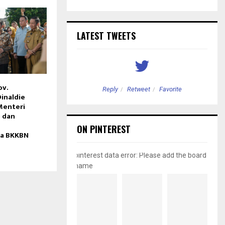
LATEST TWEETS
ov.
etweet
Favorite
Reply
Retweet
Favorite
inaldie
Menteri
 dan
ON PINTEREST
la BKKBN
pinterest data error: Please add the board
name