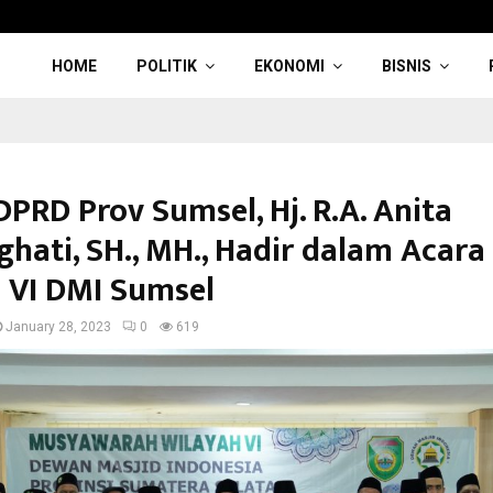
HOME
POLITIK
EKONOMI
BISNIS
PRD Prov Sumsel, Hj. R.A. Anita
ghati, SH., MH., Hadir dalam Acara
 VI DMI Sumsel
January 28, 2023
0
619