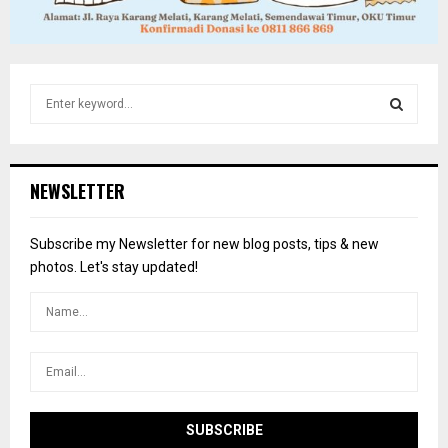
S
e
a
S
r
c
E
NEWSLETTER
h
f
A
o
Subscribe my Newsletter for new blog posts, tips & new
r
R
photos. Let's stay updated!
:
C
H