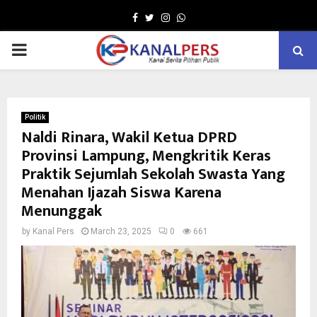
Facebook
Twitter
Instagram
Whatsapp
PRIMARY
MENU
Politik
Naldi Rinara, Wakil Ketua DPRD
Provinsi Lampung, Mengkritik Keras
Praktik Sejumlah Sekolah Swasta Yang
Menahan Ijazah Siswa Karena
Menunggak
by
Kanal Pers
March 23, 2025
0
661